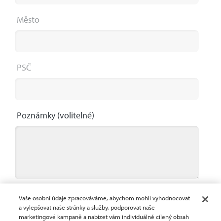
Město
PSČ
Poznámky
(volitelné)
Maximum 2000 characters
0 / 2000
Vaše osobní údaje zpracováváme, abychom mohli vyhodnocovat
a vylepšovat naše stránky a služby, podporovat naše
Zadáním svých kontaktních informací uděluji
marketingové kampaně a nabízet vám individuálně cílený obsah
společnosti Crown Lift Trucks s.r.o. souhlas k zasílání