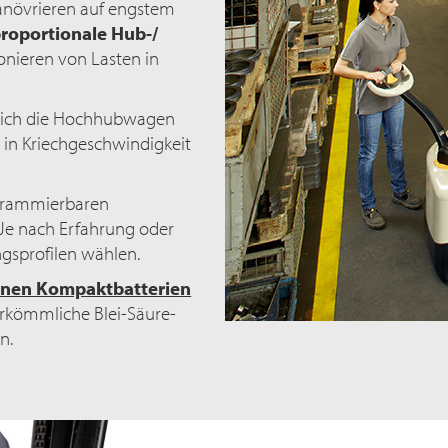
Manövrieren auf engstem
roportionale Hub-/
onieren von Lasten in
sich die Hochhubwagen
l in Kriechgeschwindigkeit
grammierbaren
 Je nach Erfahrung oder
ngsprofilen wählen.
onen Kompaktbatterien
herkömmliche Blei-Säure-
n.