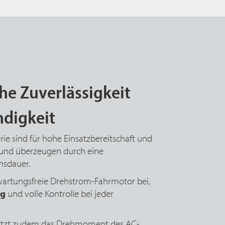
he Zuverlässigkeit
digkeit
e sind für hohe Einsatzbereitschaft und
t und überzeugen durch eine
nsdauer.
wartungsfreie Drehstrom-Fahrmotor bei,
ng
und volle Kontrolle bei jeder
tzt zudem das Drehmoment des AC-