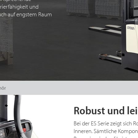
ierfähigkeit und
auch auf engstem Raum
hör
Robust und le
Bei der ES Serie zeigt sich
Inneren. Sämtliche Kompo