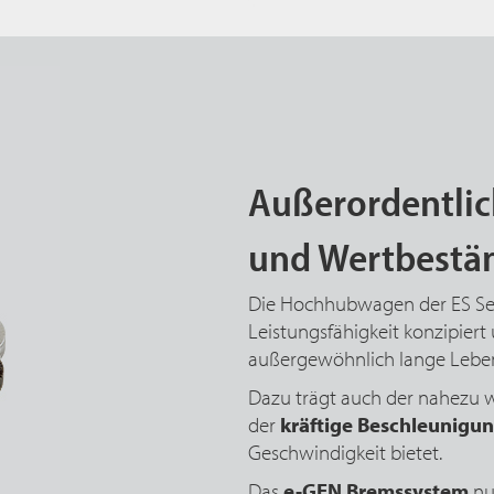
Außerordentlic
und Wertbestän
Die Hochhubwagen der ES Seri
Leistungsfähigkeit konzipier
außergewöhnlich lange Lebe
Dazu trägt auch der nahezu 
der
kräftige Beschleunigu
Geschwindigkeit bietet.
Das
e-GEN Bremssystem
nu