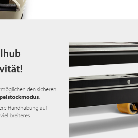
alhub
vität!
rmöglichen den sicheren
pelstockmodus
.
htere Handhabung auf
iel breiteres