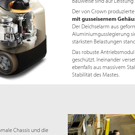
Bauweise sind auf Leistung
Der von Crown produziert
mit gusseisernem Gehäu
Der Deichselarm aus geform
Aluminiumgusslegierung si
stärksten Belastungen stan
Das robuste Antriebsmodul 
geschützt. Ineinander verse
ebenfalls aus massivem Stah
Stabilität des Mastes.
hmale Chassis und die