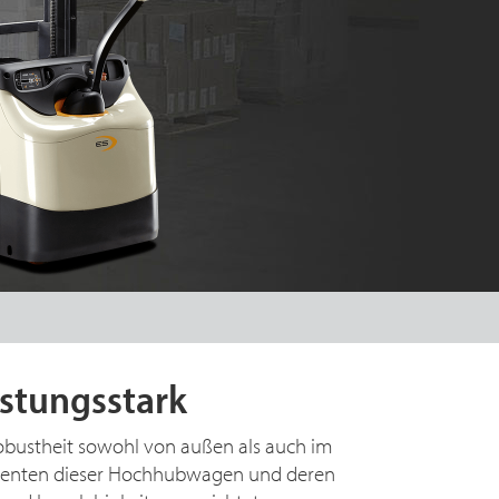
istungsstark
 Robustheit sowohl von außen als auch im
nenten dieser Hochhubwagen und deren