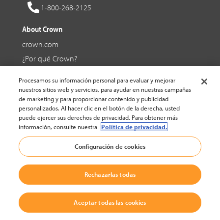
1-800-268-2125
About Crown
crown.com
¿Por qué Crown?
Ofertas de trabajo en Crown
Procesamos su información personal para evaluar y mejorar
nuestros sitios web y servicios, para ayudar en nuestras campañas
Social Media
de marketing y para proporcionar contenido y publicidad
personalizados. Al hacer clic en el botón de la derecha, usted
Facebook
puede ejercer sus derechos de privacidad. Para obtener más
información, consulte nuestra
Política de privacidad.
YouTube
Configuración de cookies
LinkedIn
Rechazarlas todas
© 2002-2026 Crown Equipment Corporation |
Política legal
|
Ajustes de cookies
Aceptar todas las cookies