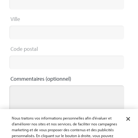
Ville
Code postal
Commentaires
(optionnel)
Nous traitons vos informations personnelles afin d'évaluer et
Maximum 2000 characters
0 / 2000
d'améliorer nos sites et nos services, de faciliter nos campagnes
marketing et de vous proposer des contenus et des publicités
personnalisés. En cliquant sur le bouton à droite, vous pouvez
En fournissant mes coordonnées, j’autorise Crown