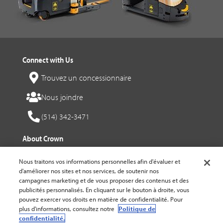
Connect with Us
Trouvez un concessionnaire
Nous joindre
(514) 342-3471
About Crown
crown.com
Nous traitons vos informations personnelles afin d'évaluer et
Notre entreprise
d'améliorer nos sites et nos services, de soutenir nos
campagnes marketing et de vous proposer des contenus et des
Carrières
publicités personnalisés. En cliquant sur le bouton à droite, vous
pouvez exercer vos droits en matière de confidentialité. Pour
Social Media
plus d'informations, consultez notre
Politique de
confidentialité.
Facebook