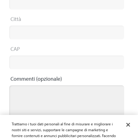
Città
CAP
Commenti
(opzionale)
Maximum 2000 characters
0 / 2000
Trattiamo i tuoi dati personali al fine di misurare e migliorare i
nostri siti e servizi, supportare le campagne di marketing e
fornire contenuti e annunci pubblicitari personalizzati. Facendo
Fornendo le mie informazioni di contatto,