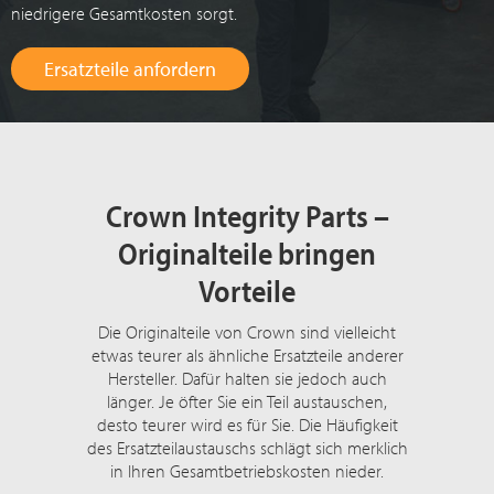
niedrigere Gesamtkosten sorgt.
Ersatzteile anfordern
Crown Integrity Parts –
Originalteile bringen
Vorteile
Die Originalteile von Crown sind vielleicht
etwas teurer als ähnliche Ersatzteile anderer
Hersteller. Dafür halten sie jedoch auch
länger. Je öfter Sie ein Teil austauschen,
desto teurer wird es für Sie. Die Häufigkeit
des Ersatzteilaustauschs schlägt sich merklich
in Ihren Gesamtbetriebskosten nieder.