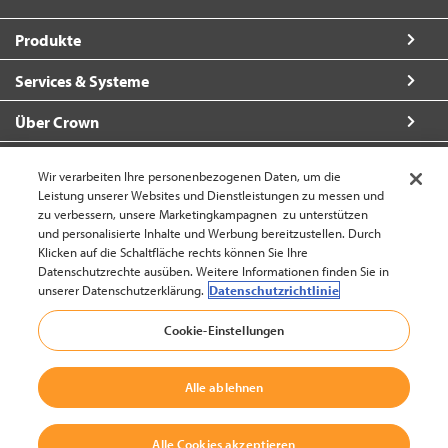
Produkte
Services & Systeme
Über Crown
So erreichen Sie uns
Wir verarbeiten Ihre personenbezogenen Daten, um die
Leistung unserer Websites und Dienstleistungen zu messen und
zu verbessern, unsere Marketingkampagnen zu unterstützen
und personalisierte Inhalte und Werbung bereitzustellen. Durch
Klicken auf die Schaltfläche rechts können Sie Ihre
Deutschland (ändern)
Datenschutzrechte ausüben. Weitere Informationen finden Sie in
unserer Datenschutzerklärung.
Datenschutzrichtlinie
Cookie-Einstellungen
zum Seitenanfang
© 2002-2026 Crown Equipment Corporation
Alle ablehnen
Impressum / Rechtlicher Hinweis
|
Datenschutzerklärung Websites
Alle Cookies akzeptieren