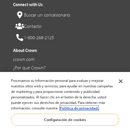
Connect with Us
Buscar un concesionario
Contacto
1-800-268-2125
About Crown
crown.com
¿Por qué Crown?
Ofertas de trabajo en Crown
Procesamos su información personal para evaluar y mejorar
nuestros sitios web y servicios, para ayudar en nuestras campañas
Social Media
de marketing y para proporcionar contenido y publicidad
personalizados. Al hacer clic en el botón de la derecha, usted
Facebook
puede ejercer sus derechos de privacidad. Para obtener más
información, consulte nuestra
Política de privacidad.
YouTube
Configuración de cookies
LinkedIn