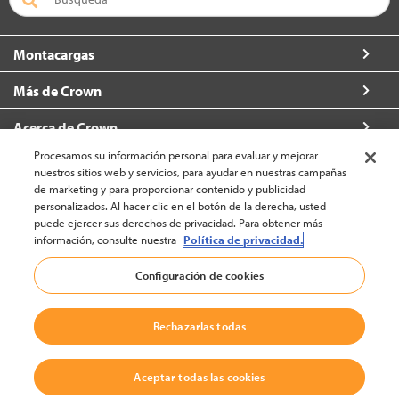
Montacargas
Más de Crown
Acerca de Crown
Procesamos su información personal para evaluar y mejorar
Contacto
nuestros sitios web y servicios, para ayudar en nuestras campañas
de marketing y para proporcionar contenido y publicidad
personalizados. Al hacer clic en el botón de la derecha, usted
puede ejercer sus derechos de privacidad. Para obtener más
información, consulte nuestra
Política de privacidad.
América Latina - Español (cambiar)
Configuración de cookies
Volver a la cima
Rechazarlas todas
© 2002-2026 Crown Equipment Corporation
Política legal
|
Política Sobre El Uso De Datos
|
Aceptar todas las cookies
Política De Denuncia De Irregularidades Y Protección De Los Denunciantes