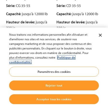
Série:
CG 35-55
Série:
CD 35-55
Capacité:
jusqu’à 12000 lb
Capacité:
jusqu’à 12000 lb
Hauteur de levée:
jusqu’à
Hauteur de levée:
jusqu’à
238 in
238 in
Nous traitons vos informations personnelles afin d'évaluer et
Découvrir la série
Découvrir la série
d'améliorer nos sites et nos services, de soutenir nos
campagnes marketing et de vous proposer des contenus et des
publicités personnalisés. En cliquant sur le bouton à droite, vous
pouvez exercer vos droits en matière de confidentialité. Pour
plus d'informations, consultez notre
Politique de
Comparer
Comparer
confidentialité.
Paramètres des cookies
Rejeter tout
Accepter tous les cookies
Combustion interne —
Combustion interne —