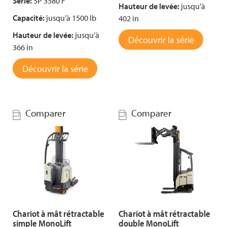
Série:
SP 3580 F
Hauteur de levée:
jusqu’à
Capacité:
jusqu’à 1500 lb
402 in
Hauteur de levée:
jusqu’à
Découvrir la série
366 in
Découvrir la série
Comparer
Comparer
Chariot à mât rétractable
Chariot à mât rétractable
simple MonoLift
double MonoLift