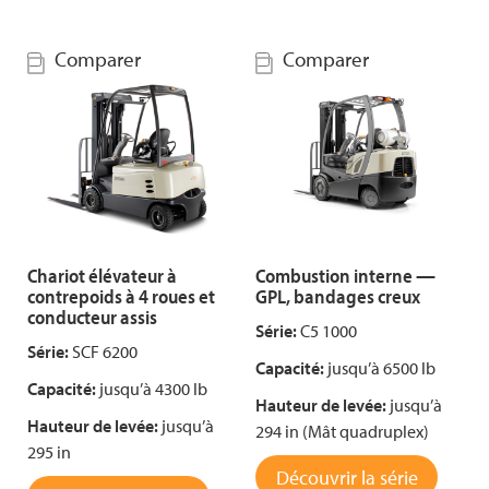
Comparer
Comparer
Chariot élévateur à
Combustion interne —
contrepoids à 4 roues et
GPL, bandages creux
conducteur assis
Série:
C5 1000
Série:
SCF 6200
Capacité:
jusqu’à 6500 lb
Capacité:
jusqu’à 4300 lb
Hauteur de levée:
jusqu’à
Hauteur de levée:
jusqu’à
294 in (Mât quadruplex)
295 in
Découvrir la série