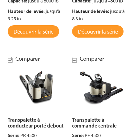
Capacité:
jusqu’à 8000 lb
Capacité:
jusqu’à 4500 lb
Hauteur de levée:
jusqu’à
Hauteur de levée:
jusqu’à
9.25 in
8.3 in
Découvrir la série
Découvrir la série
Comparer
Comparer
Transpalette à
Transpalette à
conducteur porté debout
commande centrale
Série:
PR 4500
Série:
PE 4500