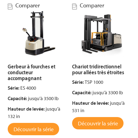
Comparer
Comparer
Gerbeur à fourches et
Chariot tridirectionnel
conducteur
pour allées très étroites
accompagnant
Série:
TSP 1000
Série:
ES 4000
Capacité:
jusqu’à 3300 lb
Capacité:
jusqu’à 3500 lb
Hauteur de levée:
jusqu’à
Hauteur de levée:
jusqu’à
531 in
132 in
Découvrir la série
Découvrir la série