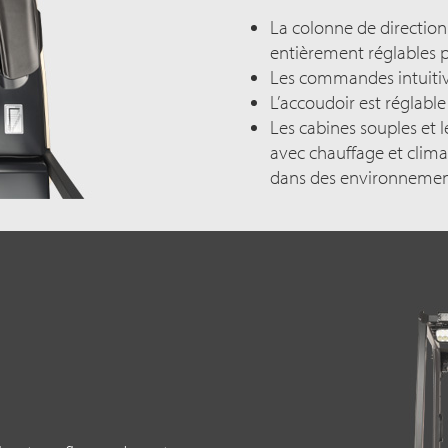
La colonne de direction
entièrement réglables p
Les commandes intuitiv
L’accoudoir est réglable
Les cabines souples et 
avec chauffage et climat
dans des environnements