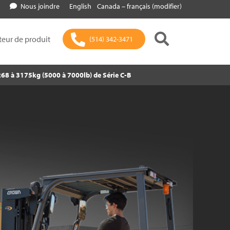
Nous joindre
English
Canada – français (modifier)
teur de produit
(514) 342-3471
68 à 3175kg (5000 à 7000lb) de Série C-B