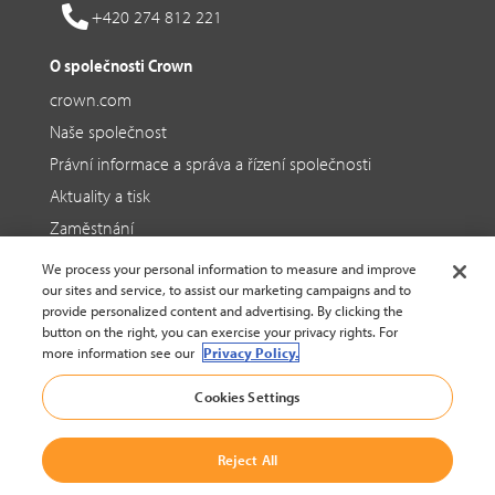
+420 274 812 221
O společnosti Crown
crown.com
Naše společnost
Právní informace a správa a řízení společnosti
Aktuality a tisk
Zaměstnání
We process your personal information to measure and improve
Sociální média
our sites and service, to assist our marketing campaigns and to
LinkedIn
provide personalized content and advertising. By clicking the
button on the right, you can exercise your privacy rights. For
YouTube
more information see our
Privacy Policy.
Cookies Settings
© 2002-2026 Crown Equipment Corporation |
Reject All
Imprint / Právní informace
|
Zásady ochrany osobních údajů pro webové stránky
|