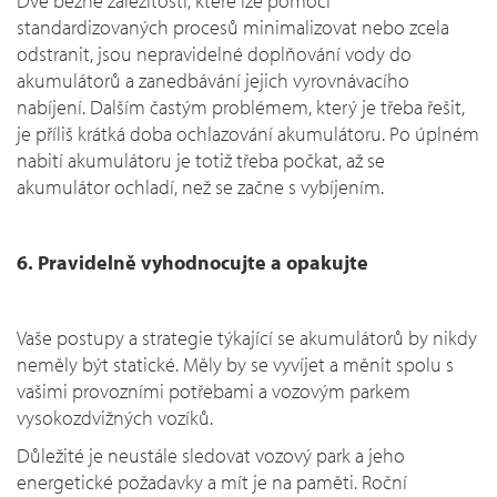
Dvě běžné záležitosti, které lze pomocí
standardizovaných procesů minimalizovat nebo zcela
odstranit, jsou nepravidelné doplňování vody do
akumulátorů a zanedbávání jejich vyrovnávacího
nabíjení. Dalším častým problémem, který je třeba řešit,
je příliš krátká doba ochlazování akumulátoru. Po úplném
nabití akumulátoru je totiž třeba počkat, až se
akumulátor ochladí, než se začne s vybíjením.
6. Pravidelně vyhodnocujte a opakujte
Vaše postupy a strategie týkající se akumulátorů by nikdy
neměly být statické. Měly by se vyvíjet a měnit spolu s
vašimi provozními potřebami a vozovým parkem
vysokozdvižných vozíků.
Důležité je neustále sledovat vozový park a jeho
energetické požadavky a mít je na paměti. Roční