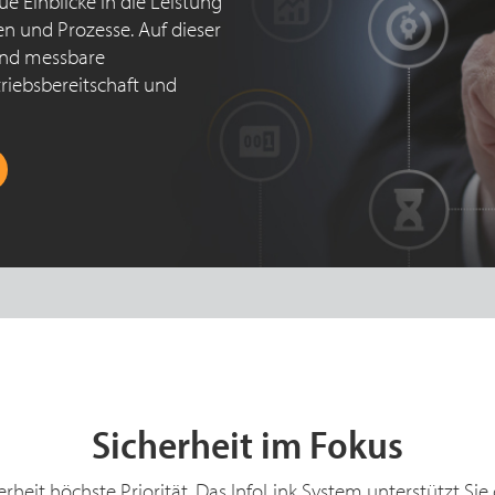
 Einblicke in die Leistung
n und Prozesse. Auf dieser
 und messbare
triebsbereitschaft und
Sicherheit im Fokus
eit höchste Priorität. Das InfoLink System unterstützt Sie