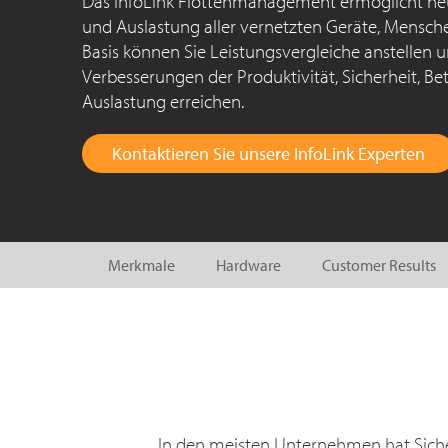
Das InfoLink Flottenmanagement ermöglicht neue
und Auslastung aller vernetzten Geräte, Mensche
Basis können Sie Leistungsvergleiche anstellen
Verbesserungen der Produktivität, Sicherheit, Be
Auslastung erreichen.
Kontaktieren Sie unsere InfoLink Experten
Merkmale
Hardware
Customer Results
In den meisten Unternehmen hat Sicherh