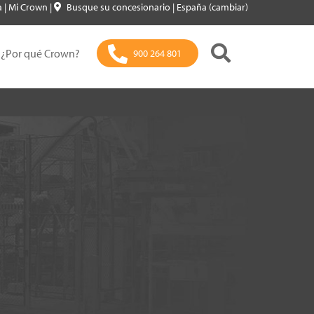
a
|
Mi Crown
|
Busque su concesionario
|
España (cambiar)
¿Por qué Crown?
900 264 801