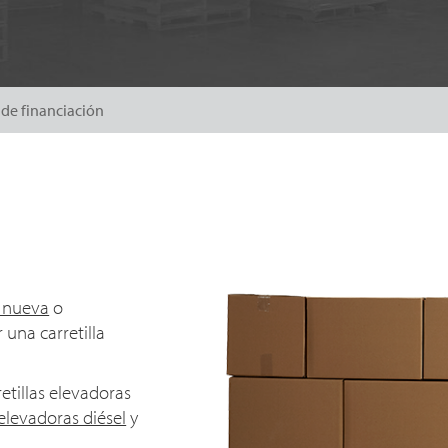
de financiación
a nueva
o
una carretilla
tillas elevadoras
 elevadoras diésel
y