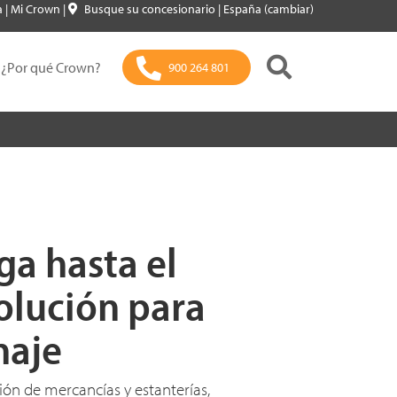
a
|
Mi Crown
|
Busque su concesionario
|
España (cambiar)
¿Por qué Crown?
900 264 801
ga hasta el
olución para
naje
ón de mercancías y estanterías,