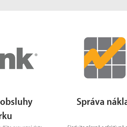
 obsluhy
Správa nákl
arku