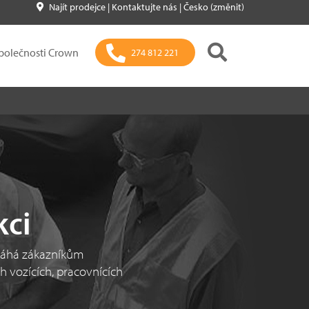
Najít prodejce
|
Kontaktujte nás
|
Česko (změnit)
polečnosti Crown
274 812 221
kci
máhá zákazníkům
h vozících, pracovnících