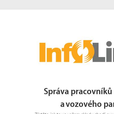
Správa pracovníků
a vozového p