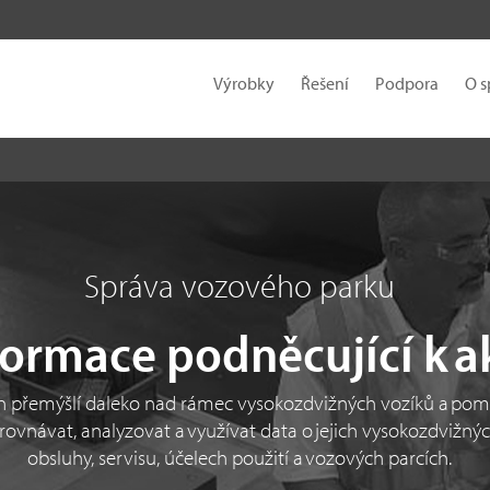
Výrobky
Řešení
Podpora
O s
Správa vozového parku
formace podněcující k a
n přemýšlí daleko nad rámec vysokozdvižných vozíků a po
ovnávat, analyzovat a využívat data o jejich vysokozdvižnýc
obsluhy, servisu, účelech použití a vozových parcích.