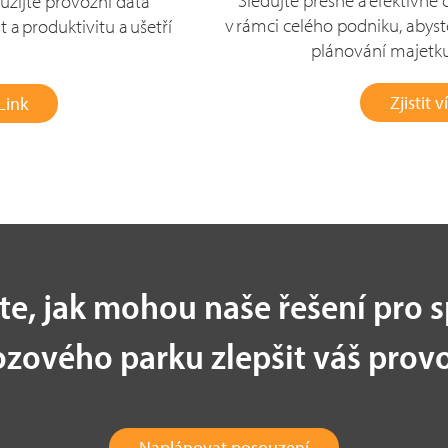
Sledujte přesně a efektivně 
yužijte provozní data
v rámci celého podniku, abyste
 a produktivitu a ušetří
plánování majetku
Zjistit
Link
ěte, jak mohou naše řešení pro 
ozového parku zlepšit váš provo
Naplánovat posouzení