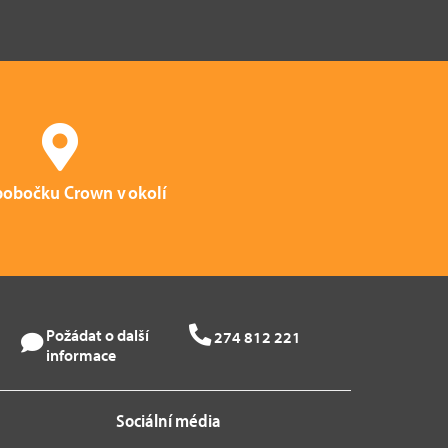
pobočku Crown v okolí
Požádat o další
274 812 221
informace
Sociální média