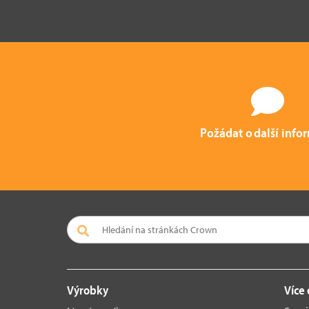
Požádat o další info
Výrobky
Více