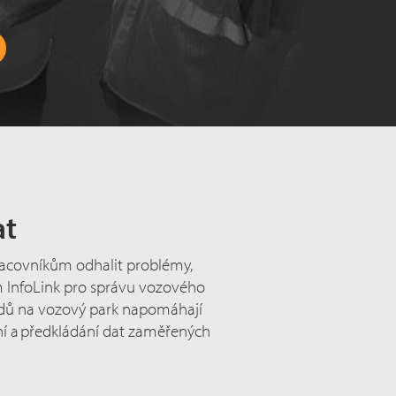
at
acovníkům odhalit problémy,
ém InfoLink pro správu vozového
adů na vozový park napomáhají
í a předkládání dat zaměřených