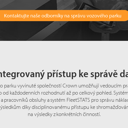
Kontaktujte naše odborníky na správu vozového parku
ntegrovaný přístup ke správě d
ho parku vyvinuté společností Crown umožňují vedoucím pr
a to od každodenních rozhodnutí až po celkový pohled. Syst
 a pracovníků obsluhy a systém FleetSTATS pro správu nákl
výsledkům díky disciplinovanému přístupu ke shromažďován
na výsledky z konkrétních činností.