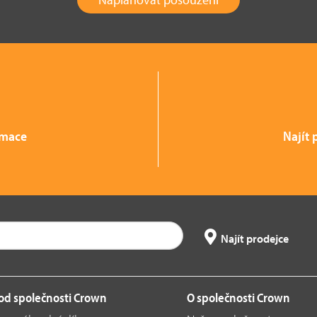
rmace
Najít 
Najít prodejce
 od společnosti Crown
O společnosti Crown