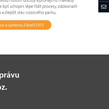
celou historii údržby a pronájmu i náklady
 byli schopni lépe řídit procesy, zdokonalit
 a zlepšit stav vozového parku.
 více o systému FleetSTATS
správu
z.