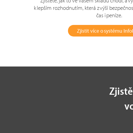
Zjistěte, jak to ve vašem skladu chodí, a v
k lepším rozhodnutím, která zvýší bezpečnost
čas i peníze.
Zjistit více o systému Info
Zjist
v