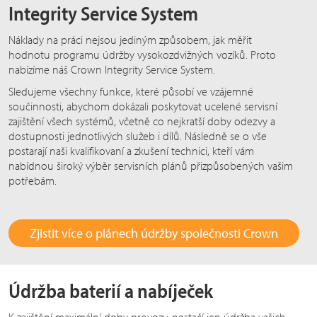
Integrity Service System
Náklady na práci nejsou jediným způsobem, jak měřit
hodnotu programu údržby vysokozdvižných vozíků. Proto
nabízíme náš Crown Integrity Service System.
Sledujeme všechny funkce, které působí ve vzájemné
součinnosti, abychom dokázali poskytovat ucelené servisní
zajištění všech systémů, včetně co nejkratší doby odezvy a
dostupnosti jednotlivých služeb i dílů. Následně se o vše
postarají naši kvalifikovaní a zkušení technici, kteří vám
nabídnou široký výběr servisních plánů přizpůsobených vašim
potřebám.
Zjistit více o plánech údržby společnosti Crown
Údržba baterií a nabíječek
K zajištění maximální doby provozu nestačí jen údržba vašich