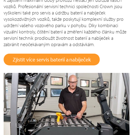
vozíků. Profesionální servisní technici společnosti Crown jsou
vyškoleni také pro servis a údržbu baterií a nabíječek
vysokozdvižných vozíků, takže poskytují komplexní služby pro
udržení vašeho vozového parku v pohybu. Díky kombinaci
vizuální kontroly, čištění baterií a změření každého článku může
servisní technik prodloužit životnost baterií a nabíječek a
zabránit neočekávaným opravám a odstávkám.
Zjistit více servis baterií a nabíječek