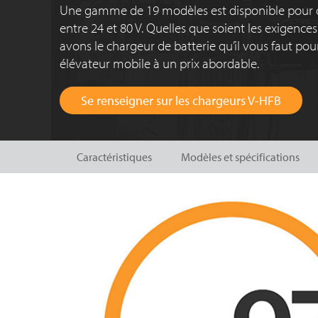
Une gamme de 19 modèles est disponible pour 
entre 2
4 et 80 V
. Quelles que soient les exigence
avons le chargeur de batterie qu’il vous faut pou
élévateur mobile à un prix abordable.
Se renseigner sur les chargeurs V-HFB
Caractéristiques
Modèles et spécifications