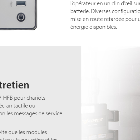
l’opérateur en un clin d’œil su
batterie. Diverses configurat
mise en route retardée pour un
énergie disponibles.
tretien
 V-HFB pour chariots
écran tactile ou
sion les messages de service
vite que les modules
’eau, la poussière et les