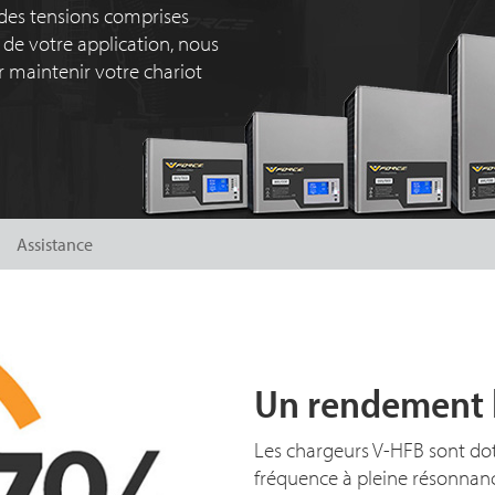
des tensions comprises
s de votre application, nous
r maintenir votre chariot
Assistance
Un rendement 
Les chargeurs V-HFB sont do
fréquence à pleine résonnanc