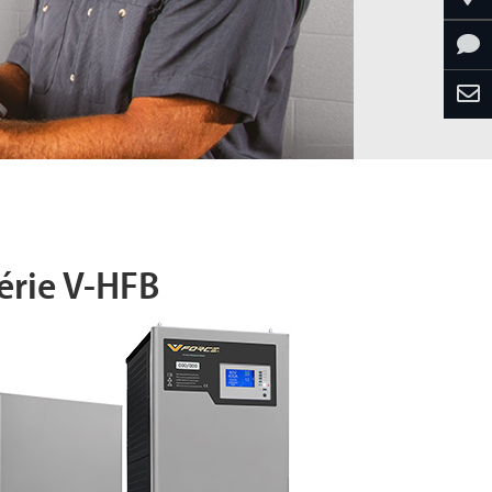
érie V-HFB