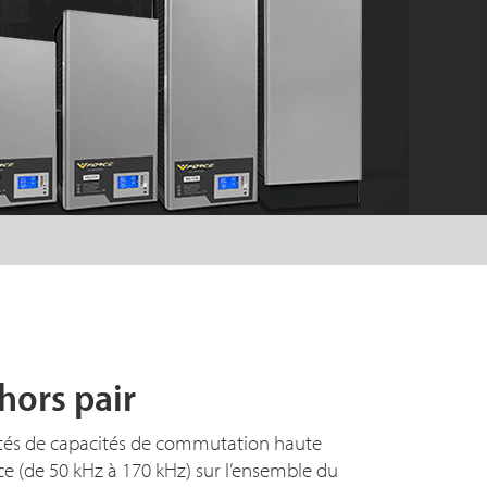
hors pair
tés de capacités de commutation haute
e (de 5
0 k
Hz à 1
70 k
Hz) sur l’ensemble du