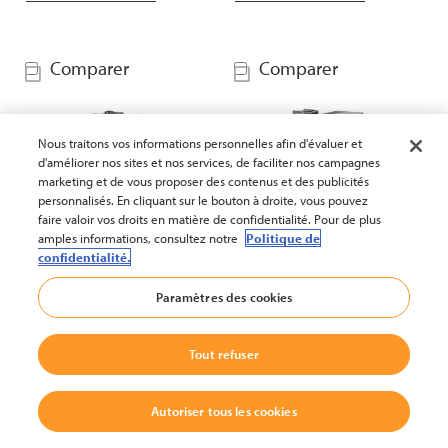
Comparer
Comparer
Nous traitons vos informations personnelles afin d'évaluer et
d'améliorer nos sites et nos services, de faciliter nos campagnes
marketing et de vous proposer des contenus et des publicités
personnalisés. En cliquant sur le bouton à droite, vous pouvez
faire valoir vos droits en matière de confidentialité. Pour de plus
amples informations, consultez notre
Politique de
confidentialité.
Chariot élévateur GPL
Chariot élévateur GPL
(options de cabine
(options de cabine
Paramètres des cookies
disponibles)
disponibles)
Série :
CG 20-35
Série :
CG 35-55
Tout refuser
Capacité de charge :
jusqu'à
Capacité de charge :
jusqu'à
3500 kg
5500 kg
Autoriser tous les cookies
Hauteur de levée :
jusqu'à
Hauteur de levée :
jusqu'à