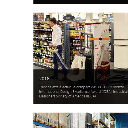
2018
Transpalette électrique compact WP 3010, Prix Bronze
International Design Excellence Award (IDEA), Industrial
Designers Society of America (IDSA)