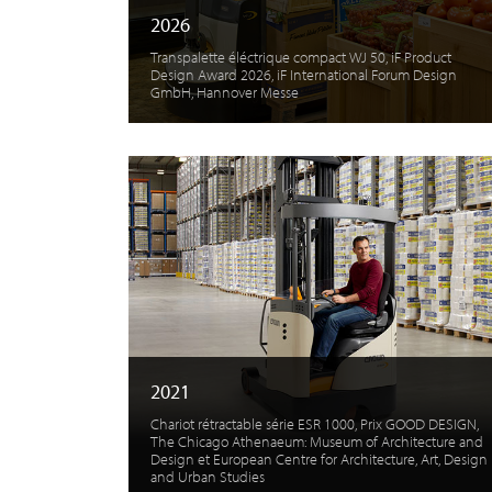
2026
Transpalette éléctrique compact WJ 50, iF Product
Design Award 2026, iF International Forum Design
GmbH, Hannover Messe
2021
Chariot rétractable série ESR 1000, Prix GOOD DESIGN,
The Chicago Athenaeum: Museum of Architecture and
Design et European Centre for Architecture, Art, Design
and Urban Studies