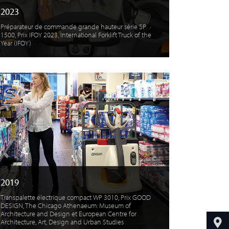
2023
Préparateur de commande grande hauteur série SP
1500, Prix IFOY 2023, International Forklift Truck of the
Year (IFOY)
2019
Transpalette électrique compact WP 3010, Prix GOOD
DESIGN, The Chicago Athenaeum: Museum of
Architecture and Design et European Centre for
Architecture, Art, Design and Urban Studies