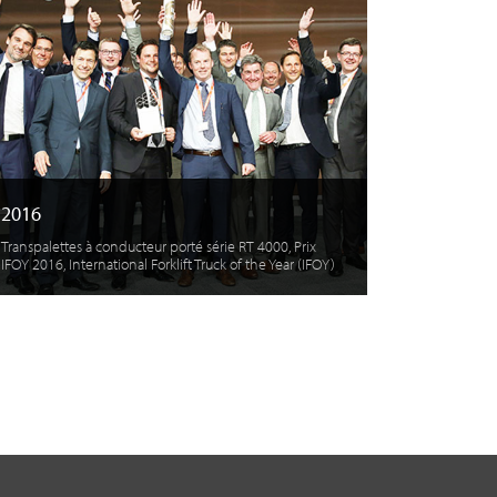
2016
Transpalettes à conducteur porté série RT 4000, Prix
IFOY 2016, International Forklift Truck of the Year (IFOY)