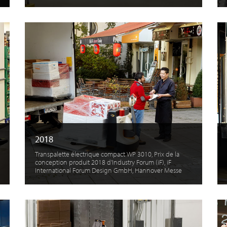
2018
Transpalette électrique compact WP 3010, Prix de la
conception produit 2018 d'Industry Forum (iF), iF
International Forum Design GmbH, Hannover Messe