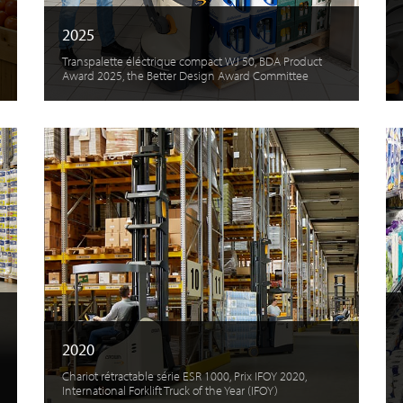
2025
Transpalette éléctrique compact WJ 50, BDA Product
Award 2025, the Better Design Award Committee
2020
Chariot rétractable série ESR 1000, Prix IFOY 2020,
International Forklift Truck of the Year (IFOY)