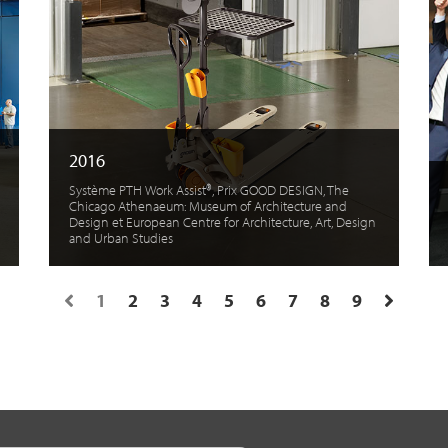
2016
Système PTH Work Assist®, Prix GOOD DESIGN, The
Chicago Athenaeum: Museum of Architecture and
Design et European Centre for Architecture, Art, Design
and Urban Studies
1
2
3
4
5
6
7
8
9