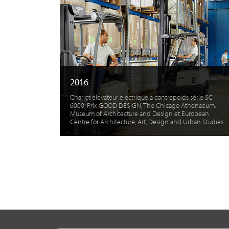
2016
Chariot élévateur électrique à contrepoids série SC
6000, Prix GOOD DESIGN, The Chicago Athenaeum:
Museum of Architecture and Design et European
Centre for Architecture, Art, Design and Urban Studies