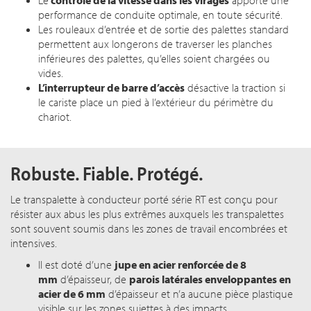
Le
contrôle de la vitesse dans les virages
apporte une
performance de conduite optimale, en toute sécurité.
Les rouleaux d’entrée et de sortie des palettes standard
permettent aux longerons de traverser les planches
inférieures des palettes, qu’elles soient chargées ou
vides.
L’interrupteur de barre d’accès
désactive la traction si
le cariste place un pied à l’extérieur du périmètre du
chariot.
Robuste. Fiable. Protégé.
Le transpalette à conducteur porté série RT est conçu pour
résister aux abus les plus extrêmes auxquels les transpalettes
sont souvent soumis dans les zones de travail encombrées et
intensives.
Il est doté d’une
jupe en acier renforcée de 8
mm
d’épaisseur, de
parois latérales enveloppantes en
acier de 6 mm
d’épaisseur et n’a aucune pièce plastique
visible sur les zones sujettes à des impacts.