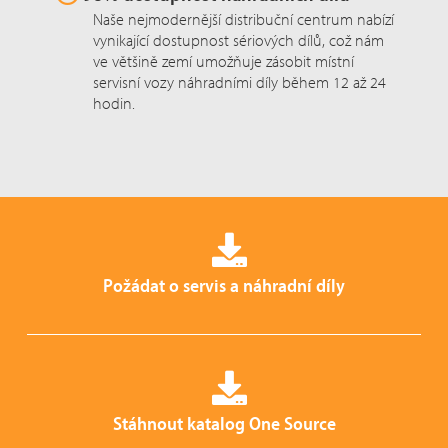
Naše nejmodernější distribuční centrum nabízí
vynikající dostupnost sériových dílů, což nám
ve většině zemí umožňuje zásobit místní
servisní vozy náhradními díly během 12 až 24
hodin.
Požádat o servis a náhradní díly
Stáhnout katalog One Source