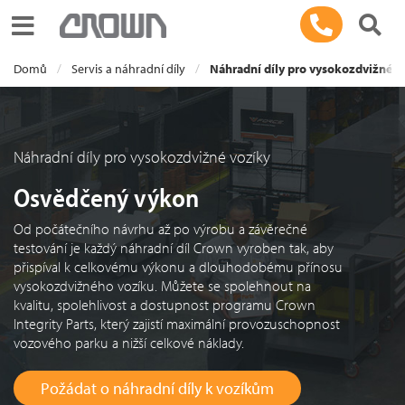
Toggle navigation
Domů
Servis a náhradní díly
Náhradní díly pro vysokozdvižné v
Náhradní díly pro vysokozdvižné vozíky
Osvědčený výkon
Od počátečního návrhu až po výrobu a závěrečné
testování je každý náhradní díl Crown vyroben tak, aby
přispíval k celkovému výkonu a dlouhodobému přínosu
vysokozdvižného vozíku. Můžete se spolehnout na
kvalitu, spolehlivost a dostupnost programu Crown
Integrity Parts, který zajistí maximální provozuschopnost
vozového parku a nižší celkové náklady.
Požádat o náhradní díly k vozíkům