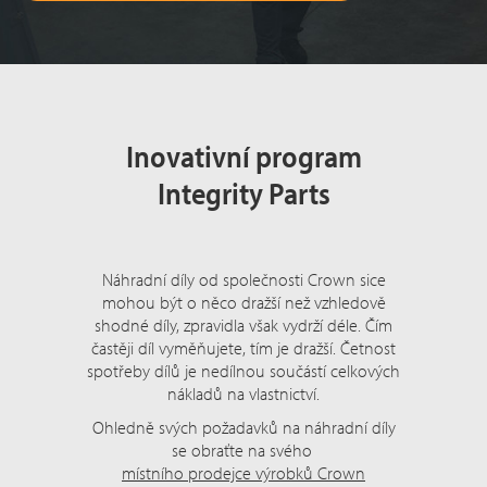
Inovativní program
Integrity Parts
Náhradní díly od společnosti Crown sice
mohou být o něco dražší než vzhledově
shodné díly, zpravidla však vydrží déle. Čím
častěji díl vyměňujete, tím je dražší. Četnost
spotřeby dílů je nedílnou součástí celkových
nákladů na vlastnictví.
Ohledně svých požadavků na náhradní díly
se obraťte na svého
místního prodejce výrobků Crown