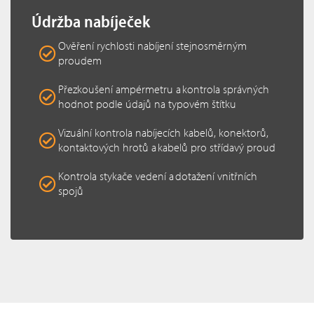
Údržba nabíječek
Ověření rychlosti nabíjení stejnosměrným
proudem
Přezkoušení ampérmetru a kontrola správných
hodnot podle údajů na typovém štítku
Vizuální kontrola nabíjecích kabelů, konektorů,
kontaktových hrotů a kabelů pro střídavý proud
Kontrola stykače vedení a dotažení vnitřních
spojů