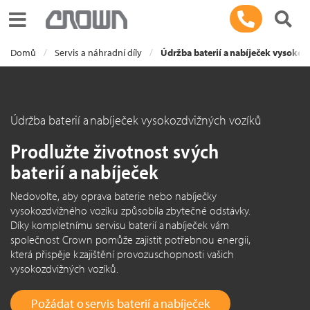
Toggle navigation
Domů
Servis a náhradní díly
Údržba baterií a nabíječek vysoko
Údržba baterií a nabíječek vysokozdvižných vozíků
Prodlužte životnost svých
baterií a nabíječek
Nedovolte, aby oprava baterie nebo nabíječky
vysokozdvižného vozíku způsobila zbytečné odstávky.
Díky kompletnímu servisu baterií a nabíječek vám
společnost Crown pomůže zajistit potřebnou energii,
která přispěje k zajištění provozuschopnosti vašich
vysokozdvižných vozíků.
Požádat o servis baterií a nabíječek