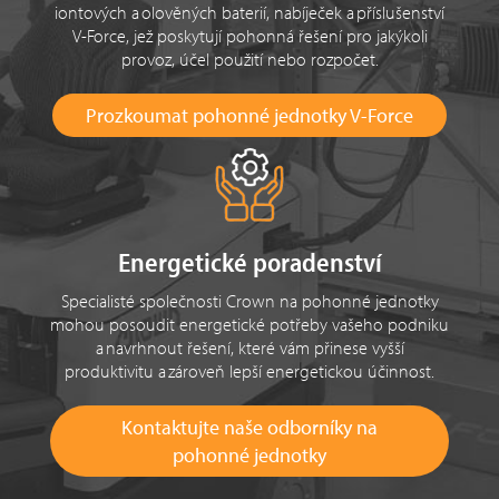
iontových a olověných baterií, nabíječek a příslušenství
V-Force, jež poskytují pohonná řešení pro jakýkoli
provoz, účel použití nebo rozpočet.
Prozkoumat pohonné jednotky V-Force
Energetické poradenství
Specialisté společnosti Crown na pohonné jednotky
mohou posoudit energetické potřeby vašeho podniku
a navrhnout řešení, které vám přinese vyšší
produktivitu a zároveň lepší energetickou účinnost.
Kontaktujte naše odborníky na
pohonné jednotky