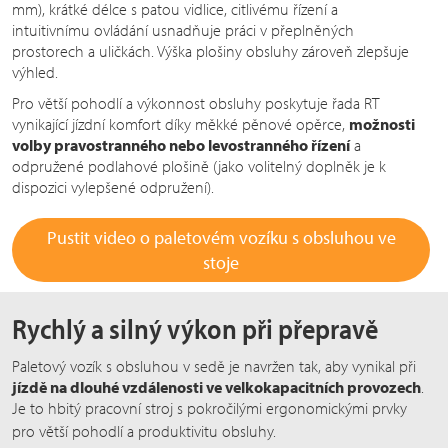
mm), krátké délce s patou vidlice, citlivému řízení a
intuitivnímu ovládání usnadňuje práci v přeplněných
prostorech a uličkách. Výška plošiny obsluhy zároveň zlepšuje
výhled.
Pro větší pohodlí a výkonnost obsluhy poskytuje řada RT
vynikající jízdní komfort díky měkké pěnové opěrce,
možnosti
volby pravostranného nebo levostranného řízení
a
odpružené podlahové plošině (jako volitelný doplněk je k
dispozici vylepšené odpružení).
Pustit video o paletovém vozíku s obsluhou ve
stoje
Rychlý a silný výkon při přepravě
Paletový vozík s obsluhou v sedě je navržen tak, aby vynikal při
jízdě na dlouhé vzdálenosti ve velkokapacitních provozech
.
Je to hbitý pracovní stroj s pokročilými ergonomickými prvky
pro větší pohodlí
a p
roduktivitu obsluhy.