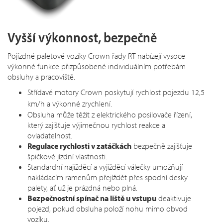
Vyšší výkonnost, bezpečně
Pojízdné paletové vozíky Crown řady RT nabízejí vysoce
výkonné funkce přizpůsobené individuálním potřebám
obsluhy a pracoviště.
Střídavé motory Crown poskytují rychlost pojezdu 12,5
km/h
a v
ýkonné zrychlení.
Obsluha může těžit z elektrického posilovače řízení,
který zajišťuje výjimečnou rychlost reakce a
ovladatelnost.
Regulace rychlosti v zatáčkách
bezpečně zajišťuje
špičkové jízdní vlastnosti.
Standardní najížděcí a vyjížděcí válečky umožňují
nakládacím ramenům přejíždět přes spodní desky
palety, ať už je prázdná nebo plná.
Bezpečnostní spínač na liště u vstupu
deaktivuje
pojezd, pokud obsluha položí nohu mimo obvod
vozíku.