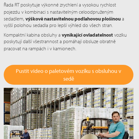
Řada RT poskytuje výkonné zrychlení a vysokou rychlost
pojezdu
v k
ombinaci s nastavitelným celoodpruženým
sedadlem,
výškově nastavitelnou podlahovou plošinou
a
vyšší polohou sedadla pro lepší výhled do všech stran.
Kompaktní kabina obsluhy a
vynikající ovladatelnost
vozíku
poskytují další všestrannost a pomáhají obsluze obratně
pracovat na rampách
i v k
amionech.
Pustit video o paletovém vozíku s obsluhou v
sedě