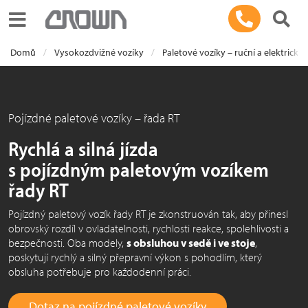
Toggle navigation
Domů
Vysokozdvižné vozíky
Paletové vozíky – ruční a elektrické
Pojízdné paletové vozíky – řada RT
Rychlá a silná jízda
s pojízdným paletovým vozíkem
řady RT
Pojízdný paletový vozík řady RT je zkonstruován tak, aby přinesl
obrovský rozdíl v ovladatelnosti, rychlosti reakce, spolehlivosti a
bezpečnosti. Oba modely,
s obsluhou v sedě i ve stoje
,
poskytují rychlý a silný přepravní výkon s pohodlím, který
obsluha potřebuje pro každodenní práci.
Dotaz na pojízdné paletové vozíky