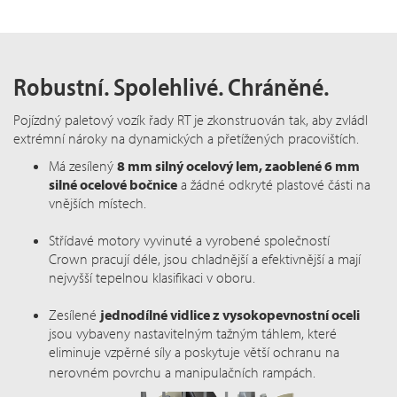
Robustní. Spolehlivé. Chráněné.
Pojízdný paletový vozík řady RT je zkonstruován tak, aby zvládl
extrémní nároky na dynamických a přetížených pracovištích.
Má zesílený
8 mm silný ocelový lem, zaoblené 6 mm
silné ocelové bočnice
a žádné odkryté plastové části na
vnějších místech.
Střídavé motory vyvinuté a vyrobené společností
Crown pracují déle, jsou chladnější a efektivnější a mají
nejvyšší tepelnou klasifikaci v oboru.
Zesílené
jednodílné vidlice z vysokopevnostní oceli
jsou vybaveny nastavitelným tažným táhlem, které
eliminuje vzpěrné síly a poskytuje větší ochranu na
nerovném povrchu
a m
anipulačních rampách.