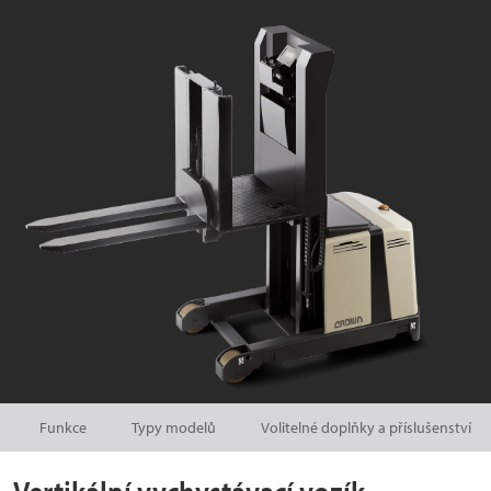
Funkce
Typy modelů
Volitelné doplňky a příslušenství