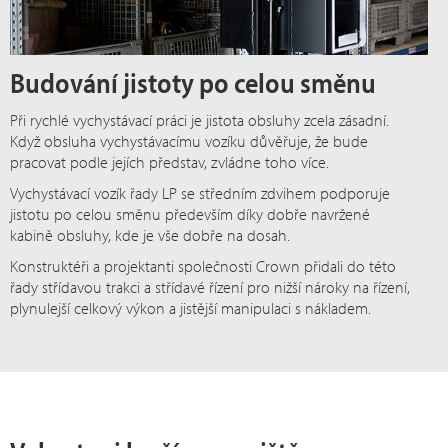
Budování jistoty po celou směnu
Při rychlé vychystávací práci je jistota obsluhy zcela zásadní.
Když obsluha vychystávacímu vozíku důvěřuje, že bude
pracovat podle jejích představ, zvládne toho více.
Vychystávací vozík řady LP se středním zdvihem podporuje
jistotu po celou směnu především díky dobře navržené
kabině obsluhy, kde je vše dobře na dosah.
Konstruktéři a projektanti společnosti Crown přidali do této
řady střídavou trakci a střídavé řízení pro nižší nároky na řízení,
plynulejší celkový výkon a jistější manipulaci s nákladem.