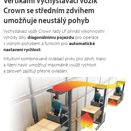
Vertikální vychystávací vozík
Crown se středním zdvihem
umožňuje neustálý pohyb
Vychystávací vozík Crown řady LP přináší výkonnostní
výhody díky
diagonálnímu pojezdu
pro operace
s volným pohybem a funkcím pro
automatické
nastavení rychlost
i.
Intuitivní kombinované ovládací prvky pro zdvih, trakci
a řízení navíc umožňují maximálně využít rychlost
a zároveň zajišťují přesné ovládání.