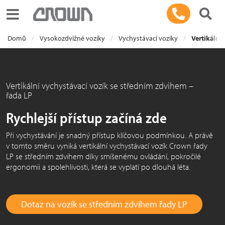
Toggle navigation
Domů
Vysokozdvižné vozíky
Vychystávací vozíky
Vertikální
Vertikální vychystávací vozík se středním zdvihem –
řada LP
Rychlejší přístup začíná zde
Při vychystávání je snadný přístup klíčovou podmínkou. A právě
v tomto směru vyniká vertikální vychystávací vozík Crown řady
LP se středním zdvihem díky smíšenému ovládání, pokročilé
ergonomii a spolehlivosti, která se vyplatí po dlouhá léta.
Dotaz na vozík se středním zdvihem řady LP