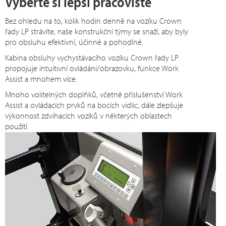
Vyberte si lepší pracoviště
Bez ohledu na to, kolik hodin denně na vozíku Crown
řady LP strávíte, naše konstrukční týmy se snaží, aby byly
pro obsluhu efektivní, účinné a pohodlné.
Kabina obsluhy vychystávacího vozíku Crown řady LP
propojuje intuitivní ovládání/obrazovku, funkce Work
Assist a mnohem více.
Mnoho volitelných doplňků, včetně příslušenství Work
Assist a ovládacích prvků na bocích vidlic, dále zlepšuje
výkonnost zdvihacích vozíků v některých oblastech
použití.