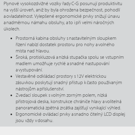
Plynové vysokozdvižné vozíky řady C-G posunují produktivitu
na vyšší úroveň, aniž by byla ohrožena bezpečnost, pohodlí
a ovladatelnost. Vylepšené ergonomické prvky snižují únavu
a nadměrnou námahu obsluhy, a to i při velmi náročných
úkolech.
Prostorná kabina obsluhy s nastavitelným sloupkem
řízení nabízí dostatek prostoru pro nohy a volného
místa nad hlavou.
Široká, protiskluzová a nízká stupačka spolu se vstupním
madlem umožňuje rychlé a snadné nastupování
a vystupování.
Vestavěné odkládací prostory s 12V elektrickou
zásuvkou poskytují snadný přístup k často používaným
nástrojům a příslušenství.
Zvedací sloupek s volným zorným polem, nízká
přístrojová deska, konstrukce chrániče hlavy a volitelná
panoramatická zpětná zrcátka zajišťují vynikající výhled.
Ergonomické ovládací prvky a snadno čitelný LCD displej
jsou vždy v dosahu.