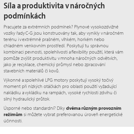
Síla a produktivita v náročných
podmínkách
Pracujete za extrémních podmínek? Plynové vysokozdvižné
vozíky řady C-G jsou konstruovány tak, aby vynikly v náročném
terénu i v extrémně prašném, vlhkém, horkém nebo
chladném venkovním prostředí. Poskytují tu správnou
kombinaci pevnosti, spolehlivosti a flexibility použití, která vám
pomůže zvýšit produktivitu v mnoha náročných odvětvích,
jako je recyklace, chemický průmysl nebo zpracování
stavebních materiálů či kovů.
Výkonné a spolehlivé LPG motory poskytují vysoký točivý
moment při nízkých otáčkách pro oblasti použití vyžadující
nakládku a vykládku na rampách, vysoké rychlosti zdvihu či
silný hydraulický průtok.
Úsporné nebo standardní? Díky
dvěma různým provozním
režimům
si můžete vybrat preferovanou úroveň energetické
účinnosti.