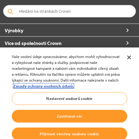
Výrobky
Více od společnosti Crown
O společnosti Crown
Vaše osobní údaje zpracováváme, abychom mohli vyhodnocovat
a vylepšovat naše stránky a služby, podporovat naše
Požádat o další informace
marketingové kampaně a nabízet vám individuálně cílený obsah
a reklamu. Kliknutím na tlačítko vpravo můžete uplatnit svá práva
týkající se ochrany soukromí. Další informace naleznete v našich
Zásady ochrany osobních údajů.
Česko (změnit)
Nastavení souborů cookie
Back To Top
Zamítnout vše
© 2002-2026 Crown Equipment Corporation
Imprint / Právní informace
|
Zásady ochrany osobních údajů pro
Přijmout všechny soubory cookie
webové stránky