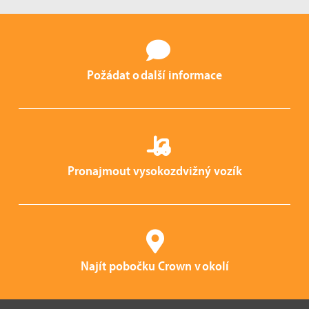
Požádat o další informace
Pronajmout vysokozdvižný vozík
Najít pobočku Crown v okolí