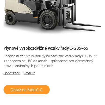
Plynové vysokozdvižné vozíky řady C-G 35–55
S nosností až 5,5 tun jsou vysokozdvižné vozíky řady C-G 35–55
s pohonem na LPG dokonale uzpůsobené pro vícesměnný
provoz v náročných podmínkách.
Specifikace
Brožura
Dotaz na řadu C-G