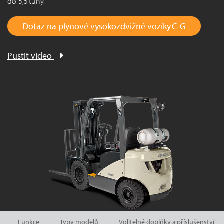
do 5,5 tuny.
Dotaz na plynové vysokozdvižné vozíky C-G
Pustit video
Funkce
Typy modelů
Volitelné doplňky a příslušenství