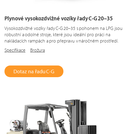
Plynové vysokozdvižné vozíky řady C-G 20–35
Vysokozdvižné vozíky řady C-G 20–35 s pohonem na LPG jsou
robustní a odolné stroje, které jsou ideální pro práci na
nakládacích rampách a pro přepravu v náročném prostředí.
Specifikace
Brožura
Dotaz na řadu C-G