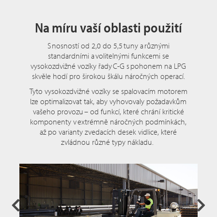
Na míru vaší oblasti použití
S nosností od 2,0 do 5,5 tuny a různými
standardními a volitelnými funkcemi se
vysokozdvižné vozíky řady C-G s pohonem na LPG
skvěle hodí pro širokou škálu náročných operací.
Tyto vysokozdvižné vozíky se spalovacím motorem
lze optimalizovat tak, aby vyhovovaly požadavkům
vašeho provozu – od funkcí, které chrání kritické
komponenty v extrémně náročných podmínkách,
až po varianty zvedacích desek vidlice, které
zvládnou různé typy nákladu.