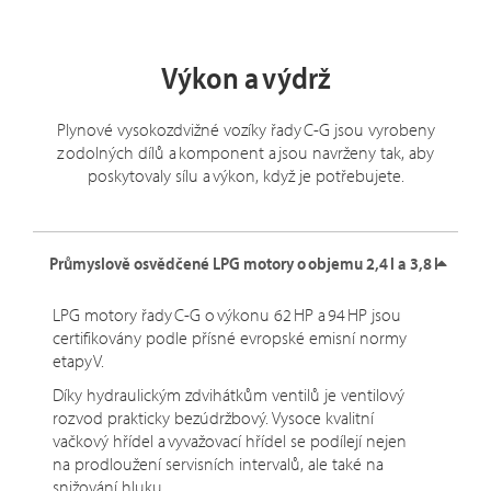
Výkon a výdrž
Plynové vysokozdvižné vozíky řady C-G jsou vyrobeny
z odolných dílů a komponent a jsou navrženy tak, aby
poskytovaly sílu a výkon, když je potřebujete.
Průmyslově osvědčené LPG motory o objemu 2,4 l a 3,8 l
LPG motory řady C-G o výkonu 62 HP a 94 HP jsou
certifikovány podle přísné evropské emisní normy
etapy V.
Díky hydraulickým zdvihátkům ventilů je ventilový
rozvod prakticky bezúdržbový. Vysoce kvalitní
vačkový hřídel a vyvažovací hřídel se podílejí nejen
na prodloužení servisních intervalů, ale také na
snižování hluku.