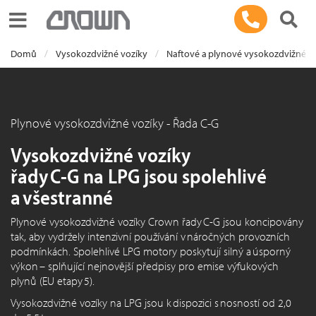
Toggle navigation
Domů
Vysokozdvižné vozíky
Naftové a plynové vysokozdvižné v
Plynové vysokozdvižné vozíky - Řada C-G
Vysokozdvižné vozíky
řady C-G na LPG jsou spolehlivé
a všestranné
Plynové vysokozdvižné vozíky Crown řady C-G jsou koncipovány
tak, aby vydržely intenzivní používání v náročných provozních
podmínkách. Spolehlivé LPG motory poskytují silný a úsporný
výkon – splňující nejnovější předpisy pro emise výfukových
plynů (EU etapy 5).
Vysokozdvižné vozíky na LPG jsou k dispozici s nosností od 2,0