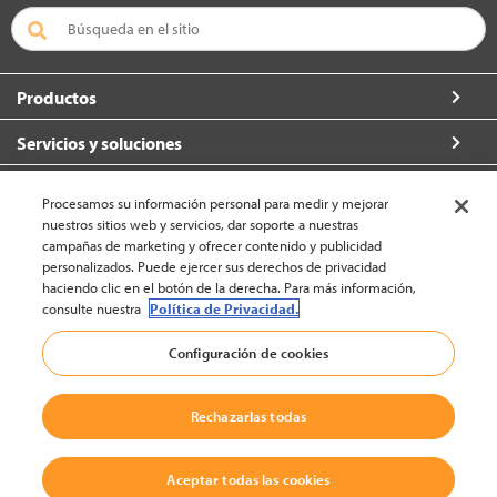
Productos
Servicios y soluciones
Acerca de Crown
Procesamos su información personal para medir y mejorar
nuestros sitios web y servicios, dar soporte a nuestras
Conecte con nosotros
campañas de marketing y ofrecer contenido y publicidad
personalizados. Puede ejercer sus derechos de privacidad
haciendo clic en el botón de la derecha. Para más información,
consulte nuestra
Política de Privacidad.
España (cambiar)
Configuración de cookies
Rechazarlas todas
volver arriba
© 2002-2026 Crown Equipment Corporation
Aceptar todas las cookies
Aviso legal
|
Política de privacidad – sitios web