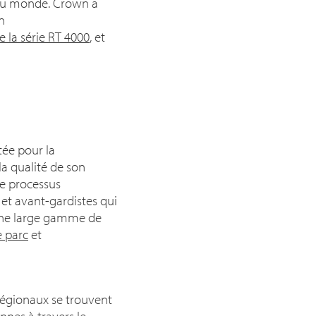
n au monde. Crown a
on
 la série RT 4000
, et
tée pour la
la qualité de son
de processus
 et avant-gardistes qui
t une large gamme de
e parc
et
 régionaux se trouvent
nes à travers le