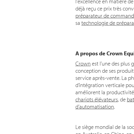
l'excellence en matière d
déjà reçu ce prix très con
préparateur de commandes
sa
technologie de prépar
A propos de Crown Equ
Crown
est l’une des plus 
conception de ses produits
service après-vente. La ph
d’intégration verticale po
améliorent la productivité
chariots élévateurs
, de
bat
d’automatisation
.
Le siège mondial de la soc
en Australie, en Chine, en