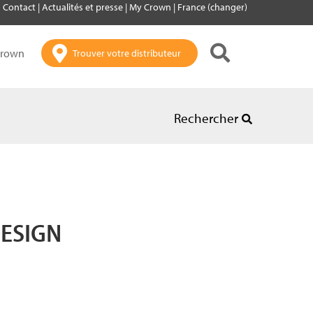
Contact
|
Actualités et presse
|
My Crown
|
France (changer)
Crown
Trouver votre distributeur
Rechercher
 DESIGN