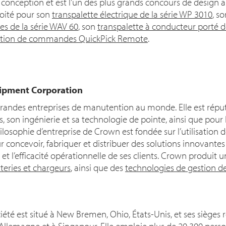
e conception et est l'un des plus grands concours de desig
voité pour son
transpalette électrique de la série WP 3010
, s
 de la série WAV 60
, son
transpalette à conducteur porté de
ation de commandes QuickPick Remote
.
ipment Corporation
grandes entreprises de manutention au monde. Elle est répu
, son ingénierie et sa technologie de pointe, ainsi que pour 
ilosophie d’entreprise de Crown est fondée sur l’utilisation 
ur concevoir, fabriquer et distribuer des solutions innovantes
 et l’efficacité opérationnelle de ses clients. Crown produi
teries et chargeurs
, ainsi que des
technologies de gestion d
iété est situé à New Bremen, Ohio, États-Unis, et ses sièges
 Allemagne et à Singapour. Elle emploie plus de
20 300
person