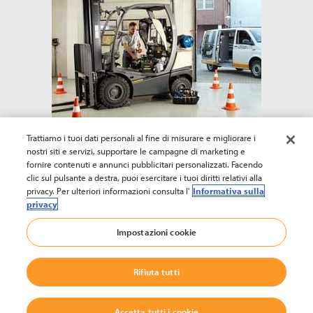
Trattiamo i tuoi dati personali al fine di misurare e migliorare i
Esplora
nostri siti e servizi, supportare le campagne di marketing e
fornire contenuti e annunci pubblicitari personalizzati. Facendo
clic sul pulsante a destra, puoi esercitare i tuoi diritti relativi alla
privacy. Per ulteriori informazioni consulta l'
Informativa sulla
© 2002-2023 Crown Equipment Corporation
privacy
Note Legali
|
Dichiarazioni di protezione dei dati
|
Codice di Condotta
|
Impostazioni cookie
Codice di condotta per i fornitori
Rifiuta tutti
Accetta tutti i cookie