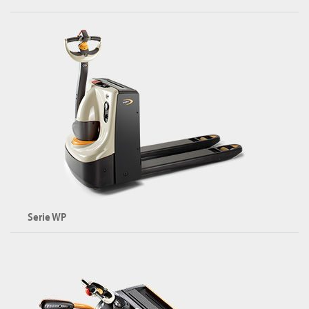
Transpallet elettrici compatti
Portata: fino a 1500 kg
Esplora la serie WJ
Serie WP
Transpallet elettrici
Portata: fino a 2000 kg
Altezza di sollevamento: fino a 750 mm