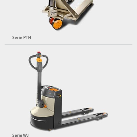
Serie PTH
Transpallet
Portata: fino a 2300 kg
Altezza di sollevamento: fino a 800 mm
Esplora la serie PTH
Serie WJ