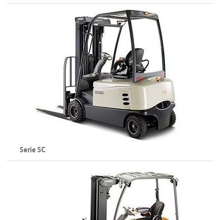
Carrelli elevatori a 3 ruote (48 V)
Portata: fino a 2000 kg
Altezza di sollevamento: fino a 7490 mm
Esplora la serie SC
Serie SC
Carrelli elevatori a 4 ruote (48 V)
Portata: fino a 2000 kg
Altezza di sollevamento: fino a 8075 mm