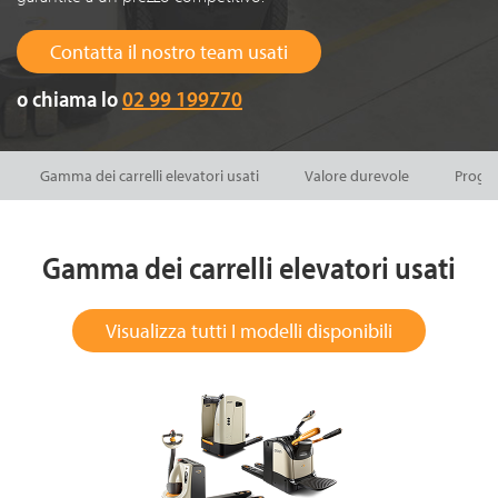
Contatta il nostro team usati
o chiama lo
02 99 199770
Gamma dei carrelli elevatori usati
Valore durevole
Progra
Gamma dei carrelli elevatori usati
Visualizza tutti I modelli disponibili