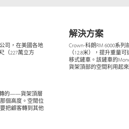
解決方案
一個子公司，在美國各地
Crown-科朗RM 600
尺（227萬立方
（12.8米），提升重量可
移式鏟車。該鏟車的Mono
貨架頂部的空間利用起來
能運轉的——貨架頂層
那個高度。空閒位
要把顧客轉到其他