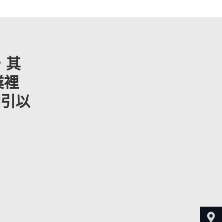
，其
業裡
們引以