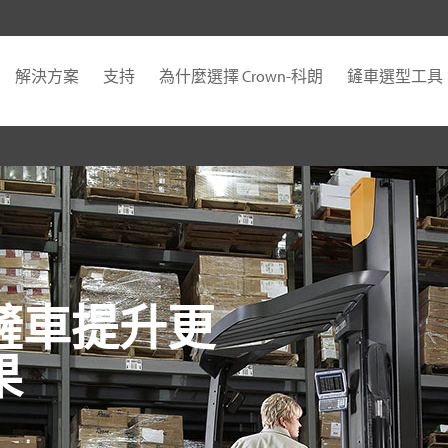
解決方案
支持
為什麼選擇 Crown-科朗
鏟車選型工具
鏟車提升更
果