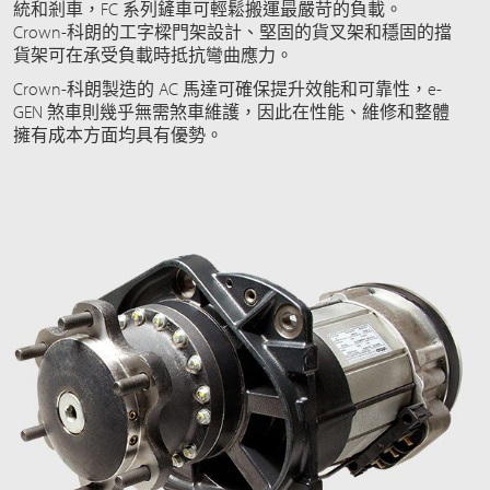
統和剎車，FC 系列鏟車可輕鬆搬運最嚴苛的負載。
Crown-科朗的工字樑門架設計、堅固的貨叉架和穩固的擋
貨架可在承受負載時抵抗彎曲應力。
Crown-科朗製造的 AC 馬達可確保提升效能和可靠性，e-
GEN 煞車則幾乎無需煞車維護，因此在性能、維修和整體
擁有成本方面均具有優勢。