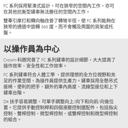
FC 系列採用緊湊式設計，可在狹窄的空間內工作，亦可
在其他抗衡型鏟車無法勝任的空間內工作。
雙牽引摩打和轉向軸改善了轉彎半徑，使 FC 系列能夠在
狹窄的通道中旋轉 360 度，而不會觸及周圍的貨架或托
盤。
以操作員為中心
Crown-科朗完善了 FC 系列鏟車的設計細節，大大提高了
操作效率、安全性和工作效率。
FC 系列鏟車符合人體工學 、提供理想的全方位視野和充
足的作業空間，為操作員提供生產力。鏟車採用全懸吊式
座椅、便利的把手、額外的車內高度、流線型座位和上下
鏟車台階。
D4 扶手容易調整、可單手調整向上/向下和向前/向後位
置。它提供手動控制桿和四個液壓控制選配件，包括指尖
控制、雙桿控制、微型桿控制，或雙桿控制和微型桿控制
的組合。