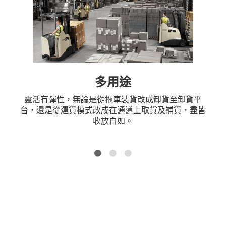
多用途
，無論是從拖車裝貨改成卸貨至卸貨平
不管是在
運貨模式改成在通道上取貨及補貨，盡皆
內，都不會
收放自如。
極端氣