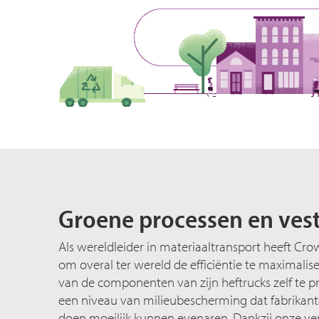
Groene processen en ves
Als wereldleider in materiaaltransport heeft Cr
om overal ter wereld de efficiëntie te maximalis
van de componenten van zijn heftrucks zelf te 
een niveau van milieubescherming dat fabrikant
doen moeilijk kunnen evenaren. Dankzij onze ver