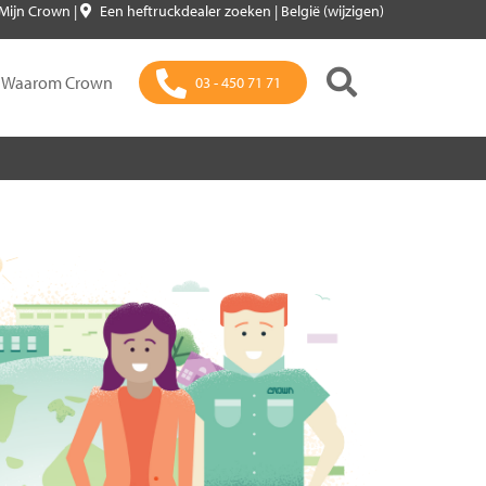
Mijn Crown
|
Een heftruckdealer zoeken
|
België (wijzigen)
Waarom Crown
03 - 450 71 71