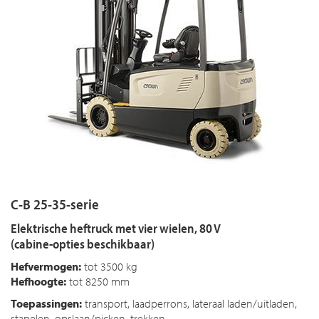
C-B 25-35-serie
Elektrische heftruck met vier wielen, 80 V
(cabine-opties beschikbaar)
Hefvermogen:
tot 3500 kg
Hefhoogte:
tot 8250 mm
Toepassingen:
transport, laadperrons, lateraal laden/uitladen,
stapelen, opslaan/picken, trekken