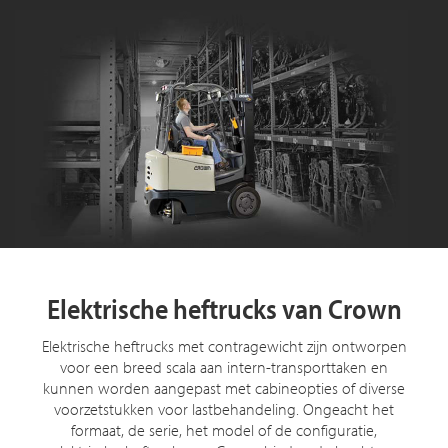
Elektrische heftrucks van Crown
Elektrische heftrucks met contragewicht zijn ontworpen
voor een breed scala aan intern-transporttaken en
kunnen worden aangepast met cabineopties of diverse
voorzetstukken voor lastbehandeling. Ongeacht het
formaat, de serie, het model of de configuratie,