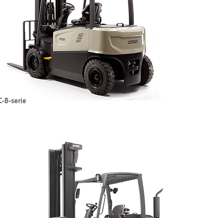
efhoogte: tot 7010 mm
De RC-serie bekijken
C-B-serie
ektrische heftrucks met vier wielen (80 V)
efvermogen: tot 5000 kg
efhoogte: 6500 mm