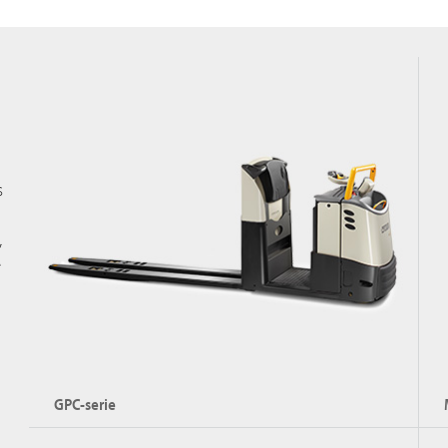
s
,
e
n
GPC-serie