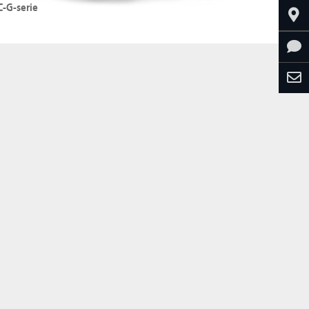
C-G-serie
G-heftrucks
efvermogen: tot 5500 kg
efhoogte: tot 6050 mm
De C-G-serie bekijken