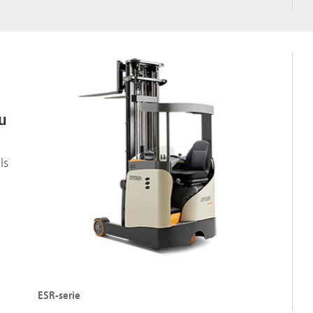
au
ls
ESR-serie