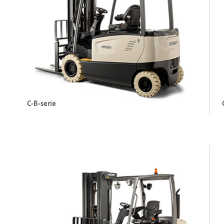
H
De FC-serie bekijken
C-B-serie
Elektrische heftrucks met vier wielen (80 V)
El
Hefvermogen: tot 3500 kg
H
Hefhoogte: tot 6010 mm
H