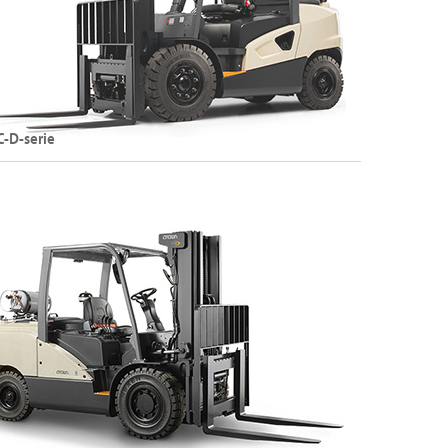
De C-B-serie bekijken
C-D-serie
eselheftrucks
efvermogen: tot 5500 kg
efhoogte: tot 7000 mm
De C-D-serie bekijken