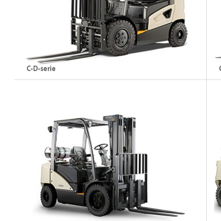
De C-B-serie bekijken
C-D-serie
Dieselheftrucks
Di
Hefvermogen: tot 3500 kg
H
Hefhoogte: tot 8250 mm
H
De C-D-serie bekijken