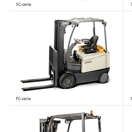
SC-serie
Elektrische heftruck met drie wielen (48 V)
El
Hefvermogen: tot 2000 kg
H
Hefhoogte: tot 7490 mm
H
De SC-serie bekijken
FC-serie
Elektrische heftruck met vier wielen (48 V)
El
(3
Hefvermogen: tot 3000 kg
H
Hefhoogte: tot 7925 mm