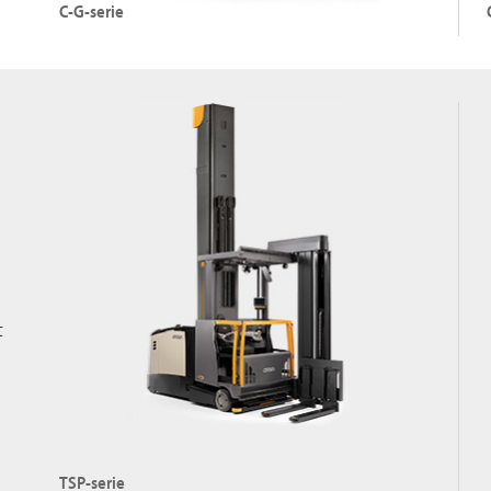
C-G-serie
LPG-heftrucks
LP
Hefvermogen: tot 3500 kg
H
Hefhoogte: tot 6010 mm
H
t
De C-G-serie bekijken
TSP-serie