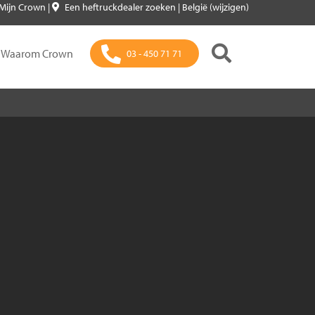
Mijn Crown
|
Een heftruckdealer zoeken
|
België (wijzigen)
Waarom Crown
03 - 450 71 71