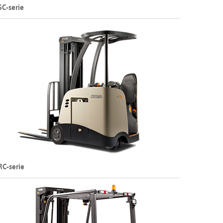
SC-serie
ektrische heftruck met vier wielen (48 V)
efvermogen: tot 2000 kg
efhoogte: tot 8075 mm
De SC-serie bekijken
RC-serie
ektrische heftruck met drie wielen en staanplaats
6 V)
efvermogen: tot 1800 kg