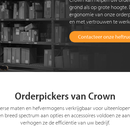
grond als op grote hoogte. De
ergonomie van onze orderpi
en met vertrouwen te werk
Contacteer onze heftruc
Orderpickers van Crown
iverse maten en hefvermogens verkrijgbaar voor uiteenlope
 breed spectrum aan opties en accessoires voldoen ze aan 
verhogen ze de efficiëntie van uw bedrijf.