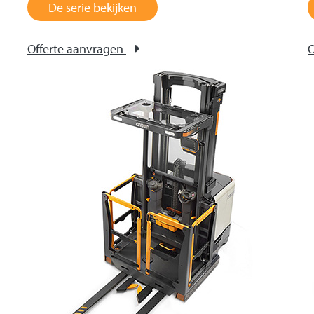
De serie bekijken
Offerte aanvragen
O