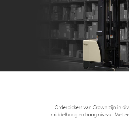
Orderpickers van Crown zijn in d
middelhoog en hoog niveau. Met een