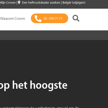
Mijn Crown
|
Een heftruckdealer zoeken
|
België (wijzigen)
Waarom Crown
03 - 450 71 71
 op het hoogste
verzamelproces te verbeteren, zowel op de