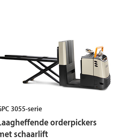
GPC 3055-serie
Laagheffende orderpickers
met schaarlift