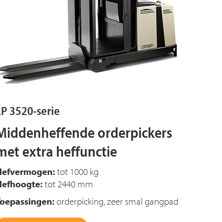
LP 3520-serie
Middenheffende orderpickers
met extra heffunctie
Hefvermogen:
tot 1000 kg
Hefhoogte:
tot 2440 mm
Toepassingen:
orderpicking, zeer smal gangpad