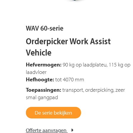
WAV 60-serie
Orderpicker Work Assist
Vehicle
Hefvermogen:
90 kg op laadplateu, 11
5 k
g op
laadvloer
Hefhoogte:
tot 4070 mm
Toepassingen:
transport, orderpicking, zeer
smal gangpad
De serie bekijken
Offerte aanvragen