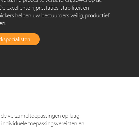
 excellente rijprestaties, stabiliteit en
ckers helpen uw bestuurders veilig, productief
en.
kspecialisten
nde verzameltoepassingen op laag,
individuele toepassingsvereisten en