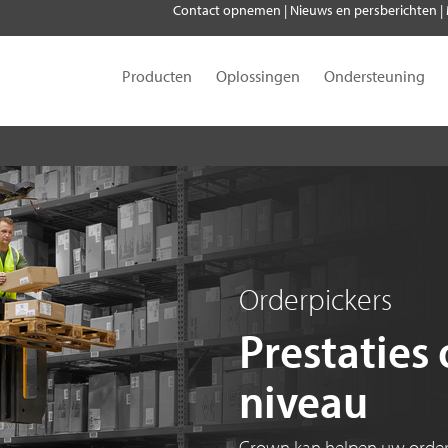
Contact opnemen
|
Nieuws en persberichten
|
Producten
Oplossingen
Ondersteuning
Orderpickers
Prestaties
niveau
Crown kan helpen uw order