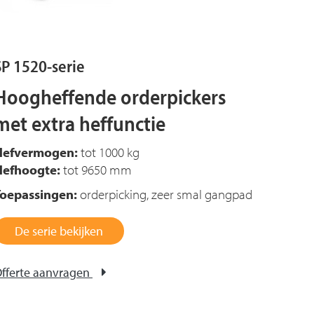
SP 1520-serie
Hoogheffende orderpickers
met extra heffunctie
Hefvermogen:
tot 1000 kg
Hefhoogte:
tot 9650 mm
Toepassingen:
orderpicking, zeer smal gangpad
De serie bekijken
fferte aanvragen