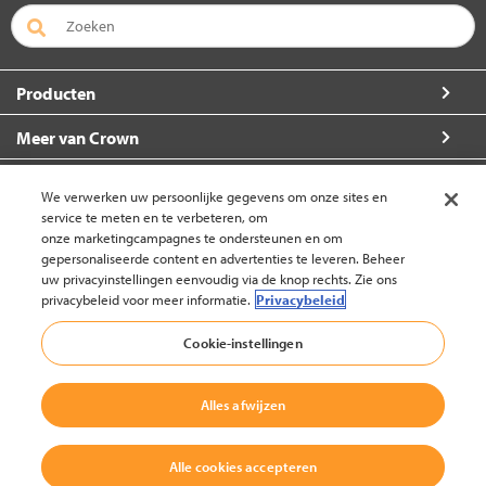
Producten
Meer van Crown
Over Crown
We verwerken uw persoonlijke gegevens om onze sites en
service te meten en te verbeteren, om
Zo kunt u ons bereiken
onze marketingcampagnes te ondersteunen en om
gepersonaliseerde content en advertenties te leveren. Beheer
uw privacyinstellingen eenvoudig via de knop rechts. Zie ons
privacybeleid voor meer informatie.
Privacybeleid
België (wijzigen)
Cookie-instellingen
Alles afwijzen
Terug naar boven
© 2002-2026 Crown Equipment Corporation
Alle cookies accepteren
Colofon / Juridische kennisgeving
|
Privacybeleid voor websites