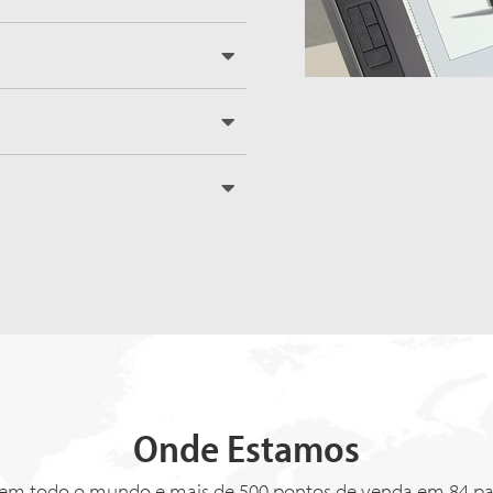
Onde Estamos
 em todo o mundo e mais de 500 pontos de venda em 84 pa