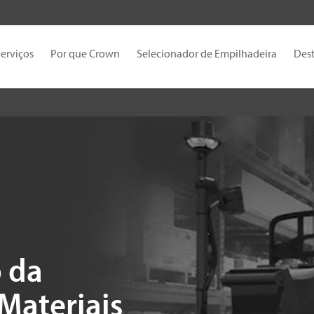
erviços
Por que Crown
Selecionador de Empilhadeira
Des
o da
Materiais