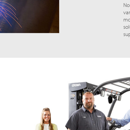
No
va
mo
so
su