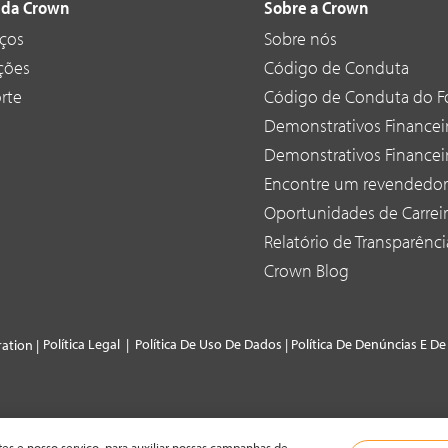
 da Crown
Sobre a Crown
iços
Sobre nós
ções
Código de Conduta
rte
Código de Conduta do F
Demonstrativos Financeir
Demonstrativos Financeir
Encontre um revendedor
Oportunidades de Carrei
Relatório de Transparência
Crown Blog
Política Legal
|
Política De Uso De Dados
|
Política De Denúncias E D
ation |
es e nosso serviço, para auxiliar nossas campanhas de