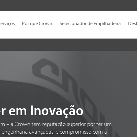
erviços
Por que Crown
Selecionador de Empilhadeira
Des
er em Inovação
dam – a Crown tem reputação superior por ter um
e engenharia avançadas, e compromisso com a