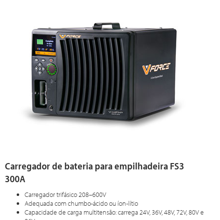
Carregador de bateria para empilhadeira FS3
300A
Carregador trifásico 208–600V
Adequada com chumbo-ácido ou íon-lítio
Capacidade de carga multitensão: carrega 24V, 36V, 48V, 72V, 80V e