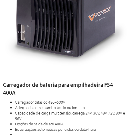
Carregador de bateria para empilhadeira FS4
400A
Carregador trifásico 480–600V
Adequada com chumbo-ácido ou íon-lítio
Capacidade de carga multitensão: carrega 24V, 36V, 48V, 72V, 80V e
96V
Opções de saída de até 400A
Equalizações automáticas por ciclos ou data/hora