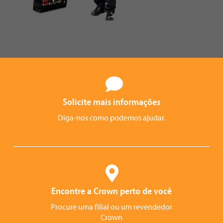
Solicite mais informações
Diga-nos como podemos ajudar.
Encontre a Crown perto de você
Procure uma filial ou um revendedor
Crown