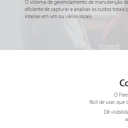
O sistema de gerenciamento de manutenção de 
eficiente de capturar e analisar os custos totai
inteiras em um ou vários locais.
C
O Flee
fácil de usar, qu
Dê visibili
a