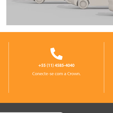
+55 (11) 4585-4040
Conecte-se com a Crown.