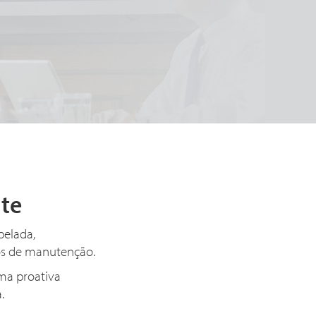
te
pelada,
ros de manutenção.
rma proativa
a.