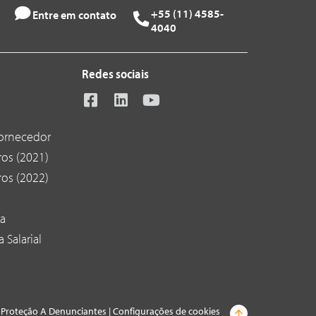
+55 (11) 4585-
Entre em contato
4040
Redes sociais
ornecedor
os (2021)
os (2022)
ra
 Salarial
e Proteção A Denunciantes
|
Configurações de cookies