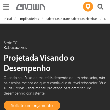
Toggle navigation
Inicial
Empilhadeiras
Paleteiras e transpaleteiras elétricas
Sér
Série TC
Rebocadores
Projetada Visando o
Desempenho
Quando seu fluxo de materiais depende de um rebocador, não
há escolha melhor do que o confiável e durável rebocador Série
TC da Crown – totalmente projetado para oferecer um
desempenho consistente.
Solicite um orçamento