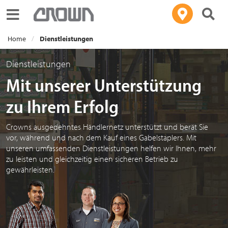
Toggle navigation
Home
Dienstleistungen
Dienstleistungen
Mit unserer Unterstützung
zu Ihrem Erfolg
Crowns ausgedehntes Händlernetz unterstützt und berät Sie
vor, während und nach dem Kauf eines Gabelstaplers. Mit
unseren umfassenden Dienstleistungen helfen wir Ihnen, mehr
zu leisten und gleichzeitig einen sicheren Betrieb zu
gewährleisten.