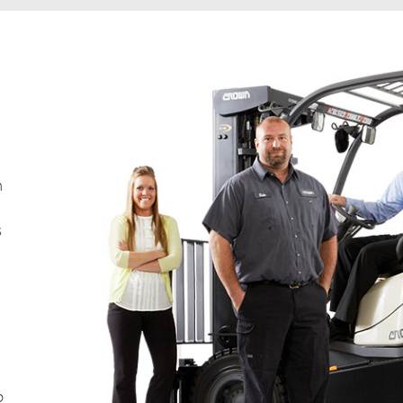
n
s
o