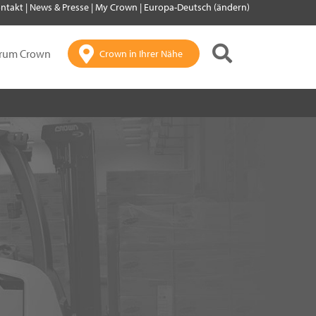
ntakt
|
News & Presse
|
My Crown
|
Europa-Deutsch (ändern)
rum Crown
Crown in Ihrer Nähe