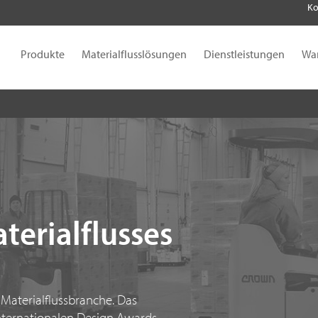
Ko
Produkte
Materialflusslösungen
Dienstleistungen
Wa
terialflusses
 Materialflussbranche. Das
nternationalen Design Awards