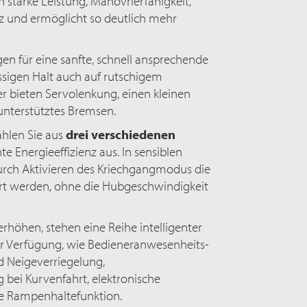
h starke Leistung, Manövrierfähigkeit,
enz und ermöglicht so deutlich mehr
en für eine sanfte, schnell ansprechende
sigen Halt auch auf rutschigem
er bieten Servolenkung, einen kleinen
unterstütztes Bremsen.
hlen Sie aus
drei verschiedenen
e Energieeffizienz aus. In sensiblen
ch Aktivieren des Kriechgangmodus die
rt werden, ohne die Hubgeschwindigkeit
erhöhen, stehen eine Reihe intelligenter
r Verfügung, wie Bedieneranwesenheits-
 Neigeverriegelung,
 bei Kurvenfahrt, elektronische
e Rampenhaltefunktion.