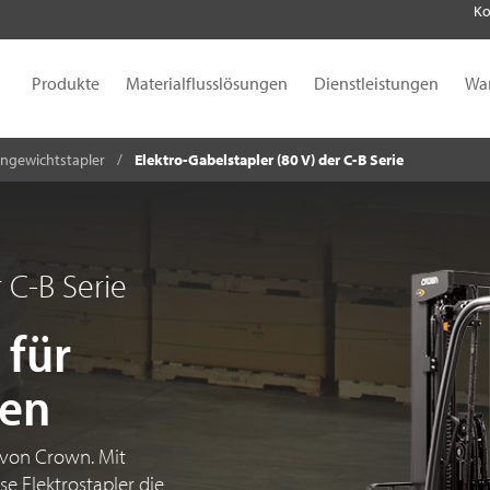
Ko
Produkte
Materialflusslösungen
Dienstleistungen
Wa
ngewichtstapler
Elektro-Gabelstapler (80 V) der C-B Serie
 C-B Serie
 für
ßen
 von Crown. Mit
se Elektrostapler die