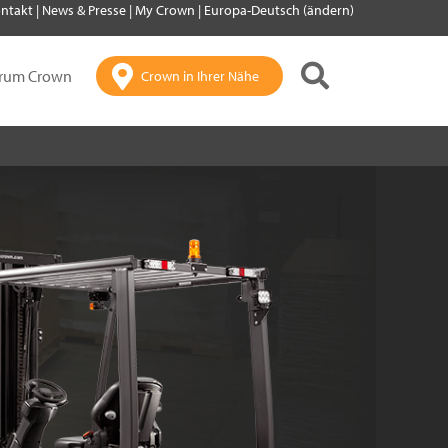
ntakt
|
News & Presse
|
My Crown
|
Europa-Deutsch (ändern)
rum Crown
Crown in Ihrer Nähe