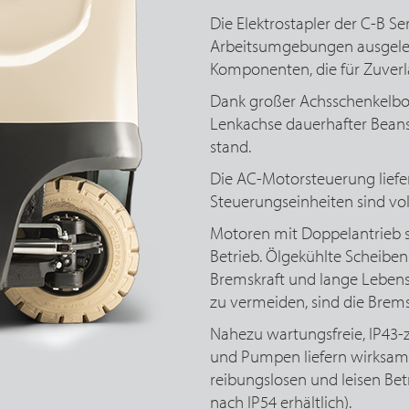
Die Elektrostapler der C-B Ser
Arbeitsumgebungen ausgeleg
Komponenten, die für Zuverlä
Dank großer Achsschenkelbol
Lenkachse dauerhafter Bean
stand.
Die AC-Motorsteuerung liefert
Steuerungseinheiten sind vol
Motoren mit Doppelantrieb so
Betrieb. Ölgekühlte Scheib
Bremskraft und lange Leben
zu vermeiden, sind die Brem
Nahezu wartungsfreie, IP43-z
und Pumpen liefern wirksa
reibungslosen und leisen Bet
nach IP54 erhältlich).