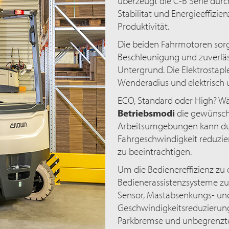
überzeugt die C-B Serie durc
Stabilität und Energieeffizi
Produktivität.
Die beiden Fahrmotoren sorg
Beschleunigung und zuverläs
Untergrund. Die Elektrostapl
Wenderadius und elektrisch 
ECO, Standard oder High? Wä
Betriebsmodi
die gewünscht
Arbeitsumgebungen kann dur
Fahrgeschwindigkeit reduzie
zu beeinträchtigen.
Um die Bedienereffizienz zu 
Bedienerassistenzsysteme zu
Sensor, Mastabsenkungs- und
Geschwindigkeitsreduzierung
Parkbremse und unbegrenzt