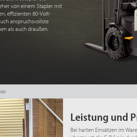
e eher von einem Stapler mit
, effizienten 80-Volt-
auch anspruchsvollste
en als auch draußen.
hör
Leistung und P
Bei harten Einsätzen im Ware