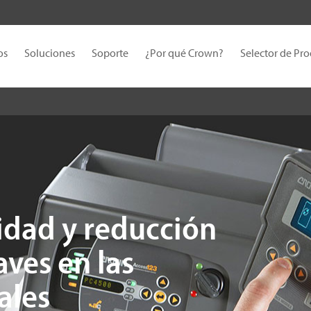
os
Soluciones
Soporte
¿Por qué Crown?
Selector de Pr
idad y reducción
aves en las
ales