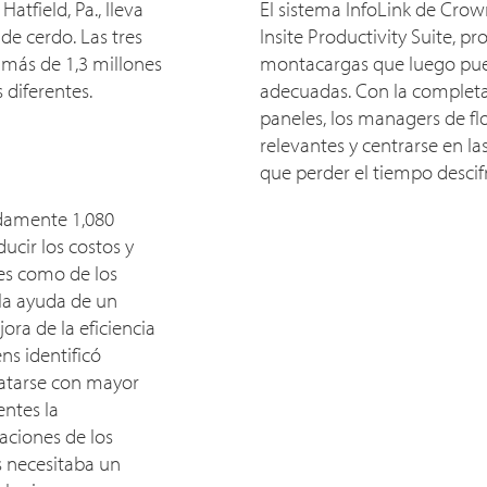
tfield, Pa., lleva
El sistema InfoLink de Cro
de cerdo. Las tres
Insite Productivity Suite, p
más de 1,3 millones
montacargas que luego pue
 diferentes.
adecuadas. Con la completa
paneles, los managers de fl
relevantes y centrarse en la
que perder el tiempo descif
damente 1,080
cir los costos y
res como de los
la ayuda de un
ora de la eficiencia
ns identificó
ratarse con mayor
entes la
aciones de los
s necesitaba un