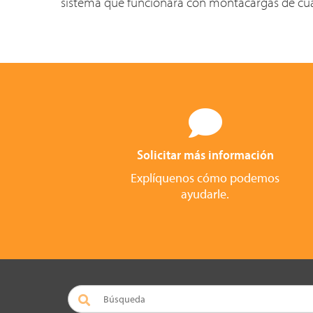
sistema que funcionara con montacargas de cua
Solicitar más información
Explíquenos cómo podemos
ayudarle.