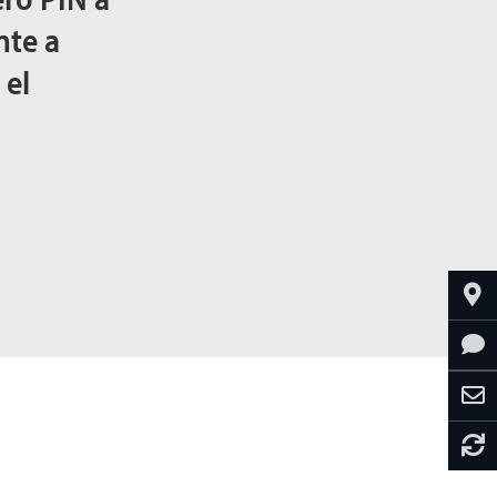
nte a
 el