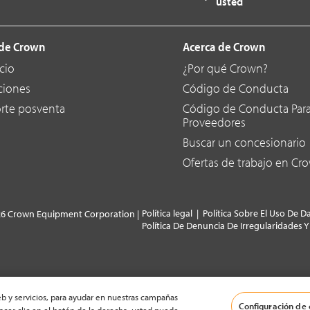
usted
de Crown
Acerca de Crown
cio
¿Por qué Crown?
ciones
Código de Conducta
rte posventa
Código de Conducta Par
Proveedores
Buscar un concesionario
Ofertas de trabajo en Cr
Política legal
|
Política Sobre El Uso De D
26 Crown Equipment Corporation |
Política De Denuncia De Irregularidades 
b y servicios, para ayudar en nuestras campañas
Configuración de 