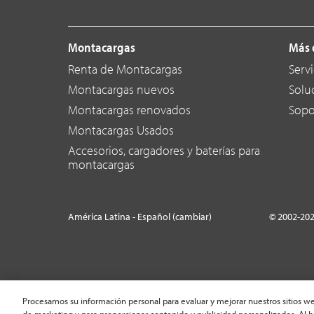
Montacargas
Más 
Renta de Montacargas
Servi
Montacargas nuevos
Solu
Montacargas renovados
Sopo
Montacargas Usados
Accesorios, cargadores y baterías para
montacargas
América Latina - Español (cambiar)
© 2002-20
Procesamos su información personal para evaluar y mejorar nuestros sitios we