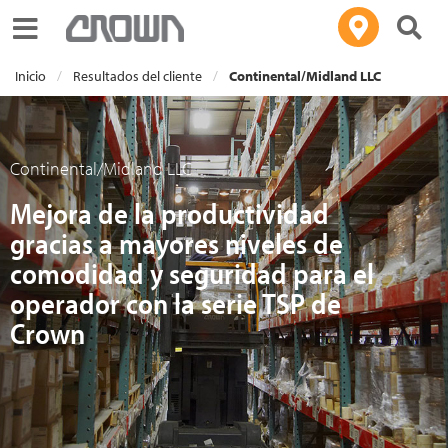
Toggle navigation
Inicio
Resultados del cliente
Continental/Midland LLC
Continental/Midland LLC
Mejora de la productividad
gracias a mayores niveles de
comodidad y seguridad para el
operador con la serie TSP de
Crown