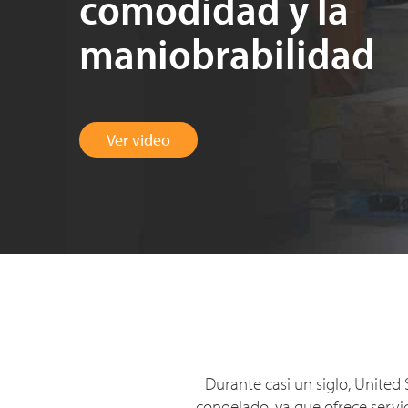
comodidad y la
maniobrabilidad
Ver video
Durante casi un siglo, Unite
congelado, ya que ofrece servi