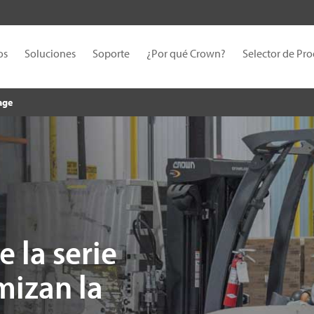
os
Soluciones
Soporte
¿Por qué Crown?
Selector de Pr
rage
 la serie
izan la