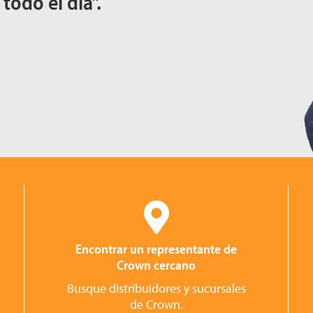
todo el día”.
Encontrar un representante de
Crown cercano
Busque distribuidores y sucursales
de Crown.