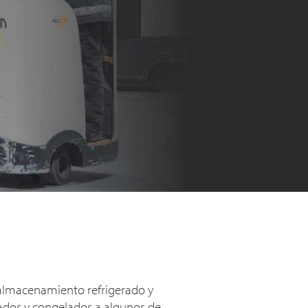
 almacenamiento refrigerado y
rados y congelados a algunos de